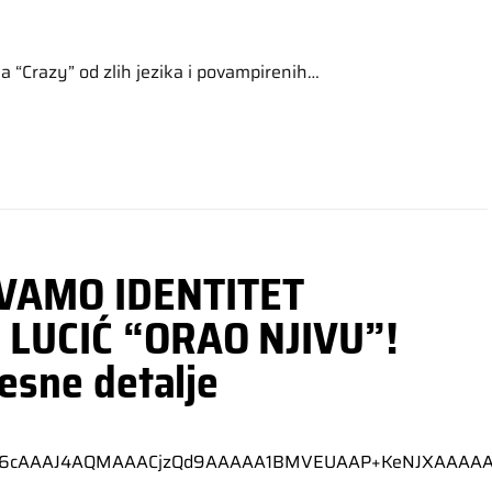
a “Crazy” od zlih jezika i povampirenih…
VAMO IDENTITET
 LUCIĆ “ORAO NJIVU”!
lesne detalje