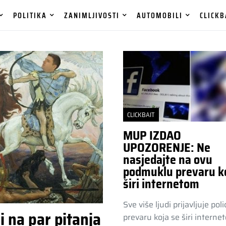
POLITIKA
ZANIMLJIVOSTI
AUTOMOBILI
CLICKB
CLICKBAIT
MUP IZDAO
UPOZORENJE: Ne
nasjedajte na ovu
podmuklu prevaru ko
širi internetom
Sve više ljudi prijavljuje polic
na par pitanja
prevaru koja se širi interne