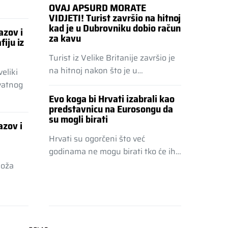
OVAJ APSURD MORATE
VIDJETI! Turist završio na hitnoj
kad je u Dubrovniku dobio račun
azov i
za kavu
fiju iz
Turist iz Velike Britanije završio je
na hitnoj nakon što je u…
eliki
vatnog
Evo koga bi Hrvati izabrali kao
predstavnicu na Eurosongu da
su mogli birati
azov i
Hrvati su ogorčeni što već
godinama ne mogu birati tko će ih…
Joža
i