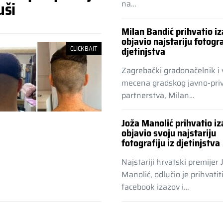
uši
na…
Milan Bandić prihvatio iz
objavio najstariju fotogra
CLICKBAIT
djetinjstva
Zagrebački gradonačelnik i v
mecena gradskog javno-pri
partnerstva, Milan…
Joža Manolić prihvatio iz
objavio svoju najstariju
fotografiju iz djetinjstva
Najstariji hrvatski premijer 
Manolić, odlučio je prihvatit
facebook izazov i…