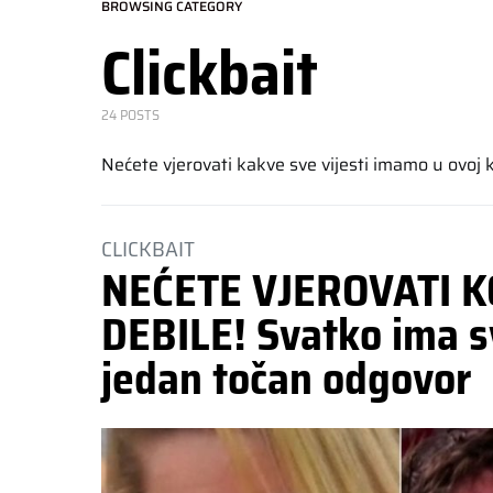
BROWSING CATEGORY
Clickbait
24 POSTS
Nećete vjerovati kakve sve vijesti imamo u ovoj ka
CLICKBAIT
NEĆETE VJEROVATI K
DEBILE! Svatko ima sv
jedan točan odgovor