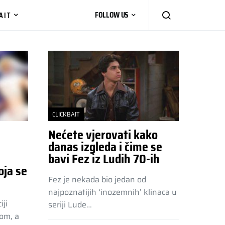
AIT
FOLLOW US
CLICKBAIT
Nećete vjerovati kako
danas izgleda i čime se
bavi Fez iz Ludih 70-ih
ja se
Fez je nekada bio jedan od
najpoznatijih ‘inozemnih’ klinaca u
iji
seriji Lude…
tom, a