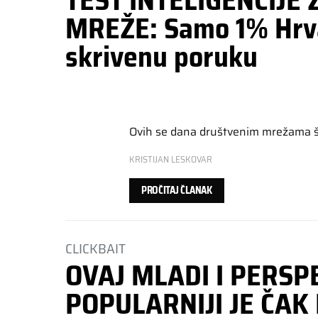
TEST INTELIGENCIJE
MREŽE: Samo 1% Hrvat
skrivenu poruku
Ovih se dana društvenim mrežama širi
KRISTIJAN LESKOVAR
PROČITAJ ČLANAK
CLICKBAIT
OVAJ MLADI I PERSP
POPULARNIJI JE ČAK