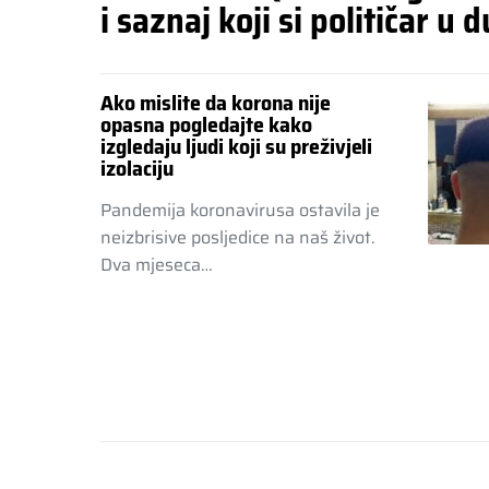
i saznaj koji si političar u d
Ako mislite da korona nije
opasna pogledajte kako
izgledaju ljudi koji su preživjeli
izolaciju
Pandemija koronavirusa ostavila je
neizbrisive posljedice na naš život.
Dva mjeseca…