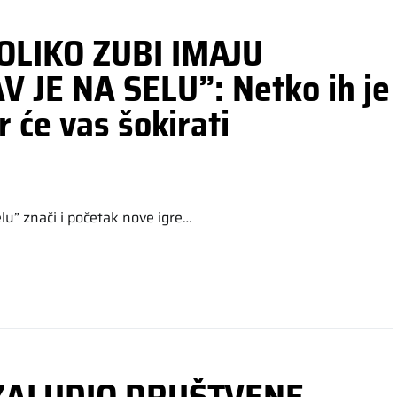
OLIKO ZUBI IMAJU
 JE NA SELU”: Netko ih je
 će vas šokirati
u” znači i početak nove igre…