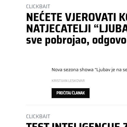
CLICKBAIT
NEĆETE VJEROVATI K
NATJECATELJI “LJUBAV
sve pobrojao, odgovor
Nova sezona showa “Ljubav je na sel
KRISTIJAN LESKOVAR
PROČITAJ ČLANAK
CLICKBAIT