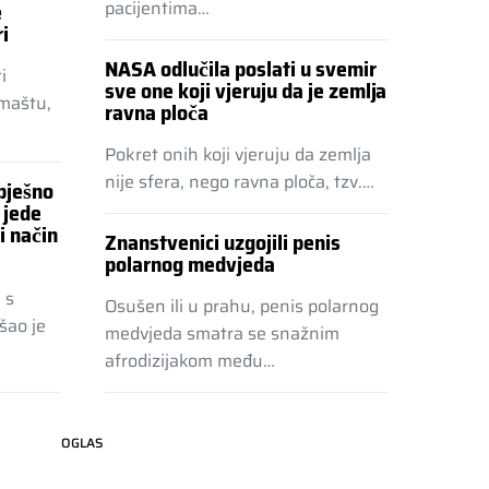
e
pacijentima…
i
NASA odlučila poslati u svemir
i
sve one koji vjeruju da je zemlja
 maštu,
ravna ploča
Pokret onih koji vjeruju da zemlja
nije sfera, nego ravna ploča, tzv.…
pješno
 jede
i način
Znanstvenici uzgojili penis
polarnog medvjeda
 s
Osušen ili u prahu, penis polarnog
šao je
medvjeda smatra se snažnim
afrodizijakom među…
OGLAS