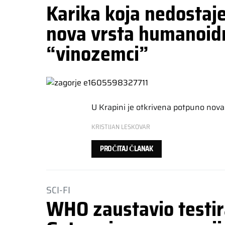
Karika koja nedostaj
nova vrsta humanoidn
“vinozemci”
U Krapini je otkrivena potpuno nova
KRISTIJAN LESKOVAR
PROČITAJ ČLANAK
SCI-FI
WHO zaustavio testira