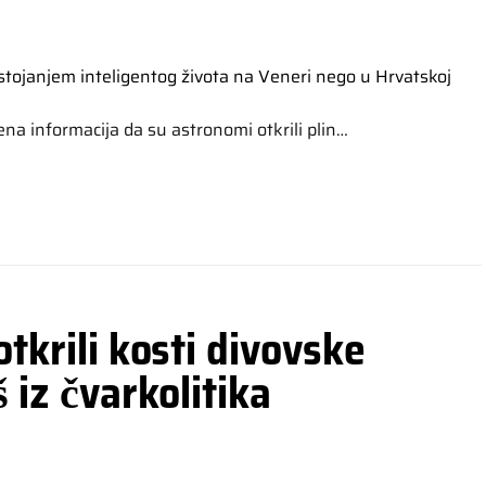
ena informacija da su astronomi otkrili plin…
otkrili kosti divovske
š iz čvarkolitika