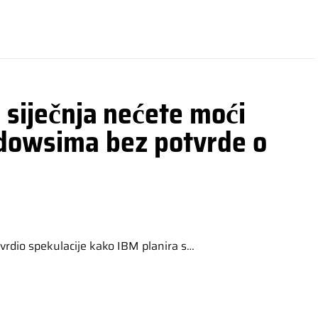
d siječnja nećete moći
ndowsima bez potvrde o
tvrdio spekulacije kako IBM planira s…