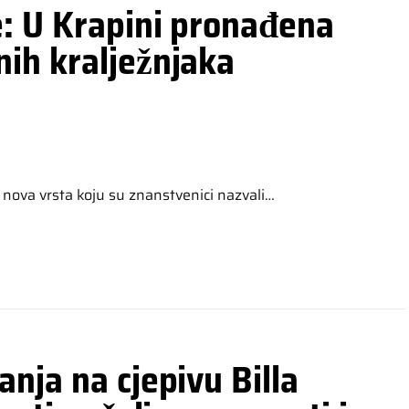
e: U Krapini pronađena
ih kralježnjaka
 nova vrsta koju su znanstvenici nazvali…
nja na cjepivu Billa