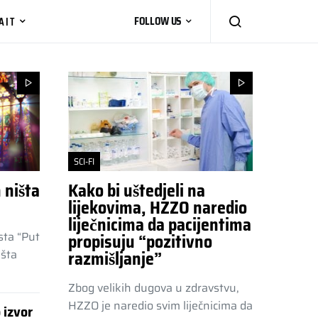
AIT
FOLLOW US
SCI-FI
 ništa
Kako bi uštedjeli na
lijekovima, HZZO naredio
liječnicima da pacijentima
sta “Put
propisuju “pozitivno
išta
razmišljanje”
Zbog velikih dugova u zdravstvu,
HZZO je naredio svim liječnicima da
 izvor