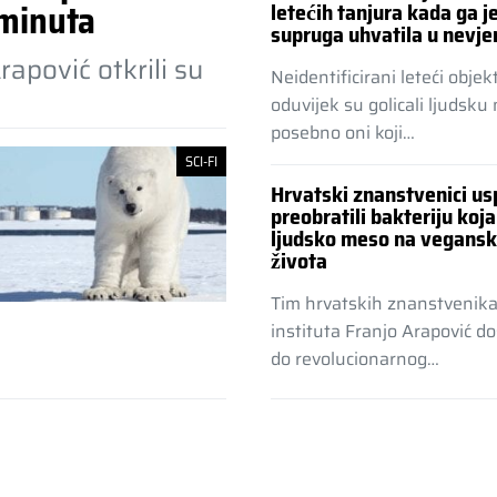
 minuta
letećih tanjura kada ga j
supruga uhvatila u nevjer
rapović otkrili su
Neidentificirani leteći objekt
oduvijek su golicali ljudsku
posebno oni koji…
SCI-FI
Hrvatski znanstvenici us
preobratili bakteriju koja
ljudsko meso na vegansk
života
Tim hrvatskih znanstvenika
instituta Franjo Arapović do
do revolucionarnog…