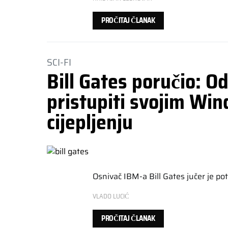
PROČITAJ ČLANAK
SCI-FI
Bill Gates poručio: O
pristupiti svojim Wi
cijepljenju
Osnivač IBM-a Bill Gates jučer je po
VLADO LUCIĆ
PROČITAJ ČLANAK