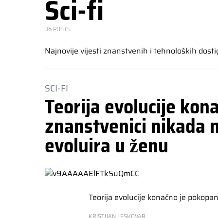
Sci-fi
36 POSTS
Najnovije vijesti znanstvenih i tehnoloških dost
SCI-FI
Teorija evolucije kon
znanstvenici nikada n
evoluira u ženu
Teorija evolucije konačno je pokopan
KRISTIJAN LESKOVAR