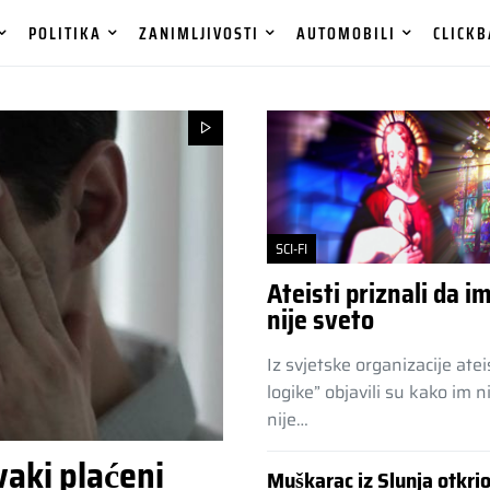
POLITIKA
ZANIMLJIVOSTI
AUTOMOBILI
CLICKB
SCI-FI
Ateisti priznali da im
nije sveto
Iz svjetske organizacije atei
logike” objavili su kako im n
nije…
vaki plaćeni
Muškarac iz Slunja otkrio