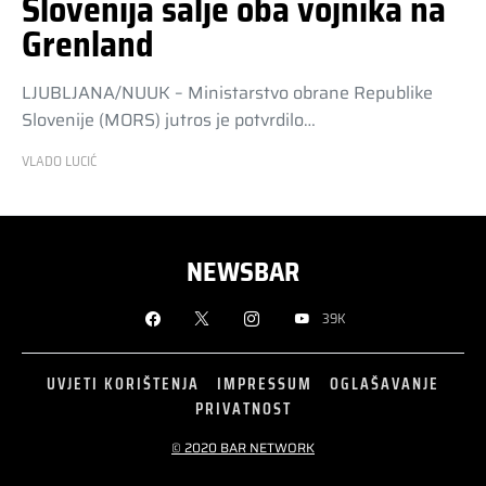
Slovenija šalje oba vojnika na
Grenland
LJUBLJANA/NUUK – Ministarstvo obrane Republike
Slovenije (MORS) jutros je potvrdilo…
VLADO LUCIĆ
NEWSBAR
39K
UVJETI KORIŠTENJA
IMPRESSUM
OGLAŠAVANJE
PRIVATNOST
© 2020 BAR NETWORK