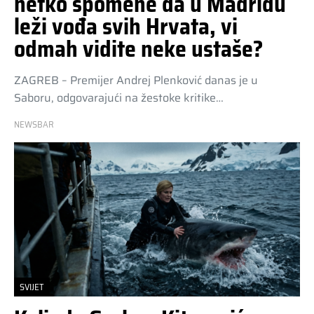
netko spomene da u Madridu
leži vođa svih Hrvata, vi
odmah vidite neke ustaše?
ZAGREB – Premijer Andrej Plenković danas je u
Saboru, odgovarajući na žestoke kritike…
NEWSBAR
SVIJET