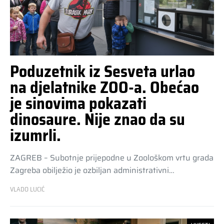
Poduzetnik iz Sesveta urlao
na djelatnike ZOO-a. Obećao
je sinovima pokazati
dinosaure. Nije znao da su
izumrli.
ZAGREB – Subotnje prijepodne u Zoološkom vrtu grada
Zagreba obilježio je ozbiljan administrativni…
VLADO LUCIĆ