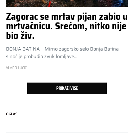
Zagorac se mrtav pijan zabio u
mrtvačnicu. Srećom, nitko nije
bio živ.
DONJA BATINA – Mirno zagorsko selo Donja Batina
sinoć je probudio zvuk lomljave…
VLADO LUCIĆ
PRIKAŽI VIŠE
OGLAS