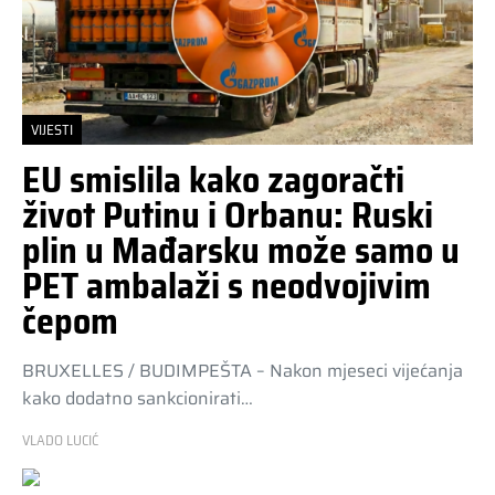
VIJESTI
EU smislila kako zagoračti
život Putinu i Orbanu: Ruski
plin u Mađarsku može samo u
PET ambalaži s neodvojivim
čepom
BRUXELLES / BUDIMPEŠTA – Nakon mjeseci vijećanja
kako dodatno sankcionirati…
VLADO LUCIĆ