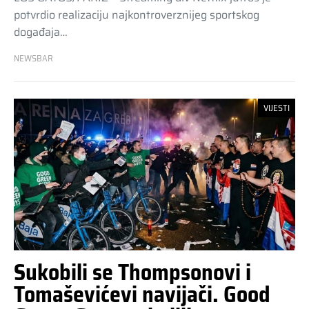
potvrdio realizaciju najkontroverznijeg sportskog
događaja…
NEWSBAR
VIJESTI
Sukobili se Thompsonovi i
Tomaševićevi navijači. Good