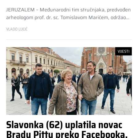
JERUZALEM – Međunarodni tim stručnjaka, predvođen
arheologom prof. dr. sc. Tomislavom Marićem, održao…
VLADO LUCIĆ
VIJESTI
Slavonka (62) uplatila novac
Bradu Pittu preko Facebooka.