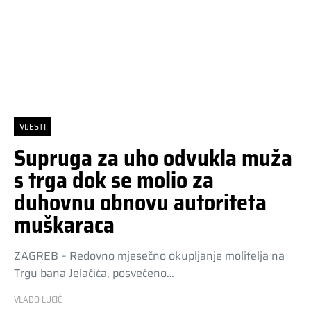
VIJESTI
Supruga za uho odvukla muža
s trga dok se molio za
duhovnu obnovu autoriteta
muškaraca
ZAGREB – Redovno mjesečno okupljanje molitelja na
Trgu bana Jelačića, posvećeno…
VLADO LUCIĆ