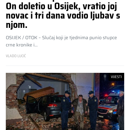
On doletio u Osijek, vratio joj
novac i tri dana vodio ljubav s
njom.
OSIJEK / OTOK – Slučaj koji je tjednima punio stupce
crne kronike i…
VLADO LUCIĆ
VIJESTI