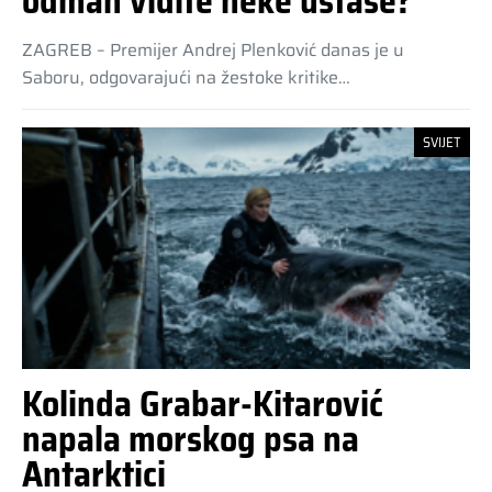
odmah vidite neke ustaše?
ZAGREB – Premijer Andrej Plenković danas je u
Saboru, odgovarajući na žestoke kritike…
SVIJET
Kolinda Grabar-Kitarović
napala morskog psa na
Antarktici