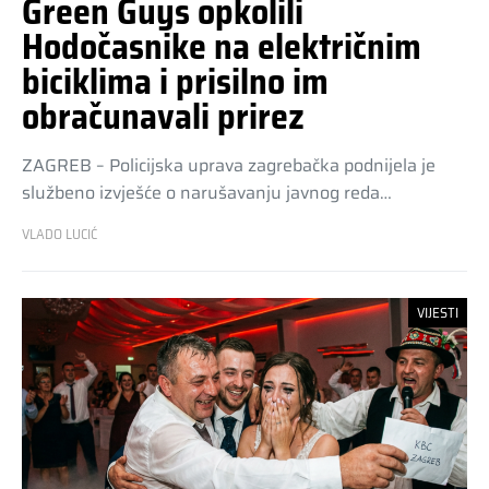
Green Guys opkolili
Hodočasnike na električnim
biciklima i prisilno im
obračunavali prirez
ZAGREB – Policijska uprava zagrebačka podnijela je
službeno izvješće o narušavanju javnog reda…
VLADO LUCIĆ
VIJESTI