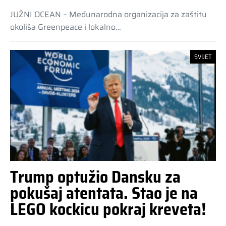
JUŽNI OCEAN – Međunarodna organizacija za zaštitu
okoliša Greenpeace i lokalno…
SVIJET
Trump optužio Dansku za
pokušaj atentata. Stao je na
LEGO kockicu pokraj kreveta!