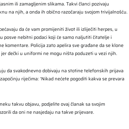
asnim ili zamagljenim slikama. Takvi članci pozivaju
nu na njih, a onda ih obično razočaraju svojom trivijalnošću.
ćavaju da će vam promijeniti život ili izliječiti herpes, u
u posve nebitni podaci koji će samo naljutiti čitatelje i
ne komentare. Policija zato apelira sve građane da se klone
jer dečki u uniformi ne mogu ništa poduzeti u vezi njih.
čuju da svakodnevno dobivaju na stotine telefonskih prijava
apočinju riječima: ‘Nikad nećete pogoditi kakva se prevara
a neku takvu objavu, podjelite ovaj članak sa svojim
ozorili da oni ne nasjedaju na takve prijevare.