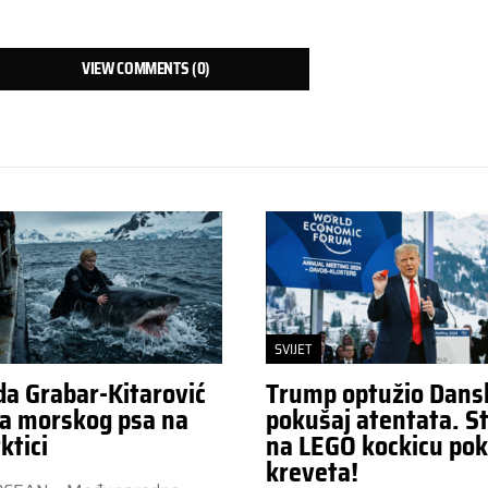
VIEW COMMENTS (0)
SVIJET
da Grabar-Kitarović
Trump optužio Dans
a morskog psa na
pokušaj atentata. St
ktici
na LEGO kockicu pok
kreveta!