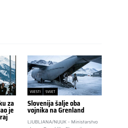
VIJESTI
SVIJET
ku za
Slovenija šalje oba
ao je
vojnika na Grenland
raj
LJUBLJANA/NUUK – Ministarstvo