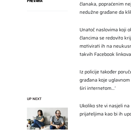
PREVARA
članaka, popraćenim nej
nedužne građane da klik
Unatoč naslovima koji obe
člancima se redovito krij
motivirati ih na neukus
takvih Facebook linkova 
Iz policije također poru
građana koje uglavnom z
širi internetom…’
UP NEXT
Ukoliko ste vi nasjeli n
prijateljima kao bi ih up