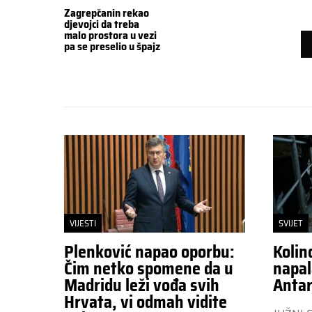
Zagrepčanin rekao
djevojci da treba
malo prostora u vezi
pa se preselio u špajz
VIJESTI
SVIJET
Plenković napao oporbu:
Kolin
Čim netko spomene da u
napal
Madridu leži vođa svih
Antar
Hrvata, vi odmah vidite