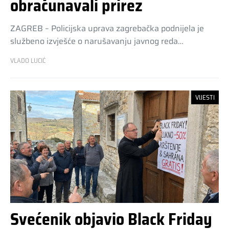
obračunavali prirez
ZAGREB – Policijska uprava zagrebačka podnijela je
službeno izvješće o narušavanju javnog reda…
VLADO LUCIĆ
VIJESTI
Svećenik objavio Black Friday