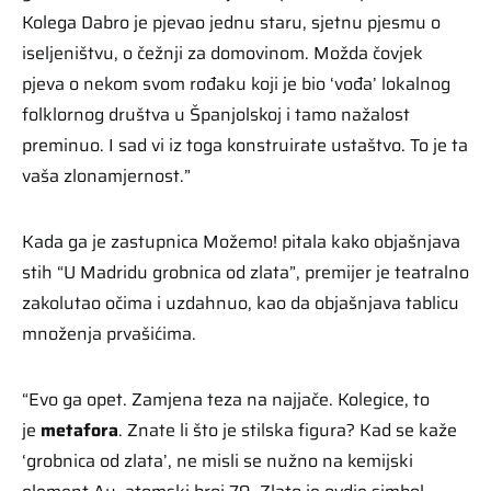
Kolega Dabro je pjevao jednu staru, sjetnu pjesmu o
iseljeništvu, o čežnji za domovinom. Možda čovjek
pjeva o nekom svom rođaku koji je bio ‘vođa’ lokalnog
folklornog društva u Španjolskoj i tamo nažalost
preminuo. I sad vi iz toga konstruirate ustaštvo. To je ta
vaša zlonamjernost.”
Kada ga je zastupnica Možemo! pitala kako objašnjava
stih “U Madridu grobnica od zlata”, premijer je teatralno
zakolutao očima i uzdahnuo, kao da objašnjava tablicu
množenja prvašićima.
“Evo ga opet. Zamjena teza na najjače. Kolegice, to
je
metafora
. Znate li što je stilska figura? Kad se kaže
‘grobnica od zlata’, ne misli se nužno na kemijski