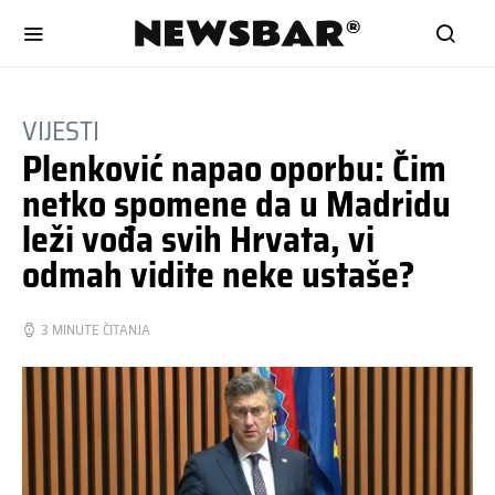
VIJESTI
Plenković napao oporbu: Čim
netko spomene da u Madridu
leži vođa svih Hrvata, vi
odmah vidite neke ustaše?
3 MINUTE ČITANJA