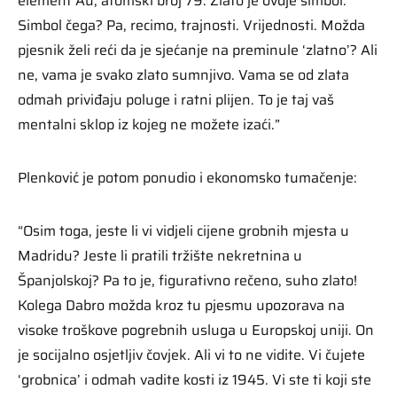
element Au, atomski broj 79. Zlato je ovdje simbol.
Simbol čega? Pa, recimo, trajnosti. Vrijednosti. Možda
pjesnik želi reći da je sjećanje na preminule ‘zlatno’? Ali
ne, vama je svako zlato sumnjivo. Vama se od zlata
odmah priviđaju poluge i ratni plijen. To je taj vaš
mentalni sklop iz kojeg ne možete izaći.”
Plenković je potom ponudio i ekonomsko tumačenje:
“Osim toga, jeste li vi vidjeli cijene grobnih mjesta u
Madridu? Jeste li pratili tržište nekretnina u
Španjolskoj? Pa to je, figurativno rečeno, suho zlato!
Kolega Dabro možda kroz tu pjesmu upozorava na
visoke troškove pogrebnih usluga u Europskoj uniji. On
je socijalno osjetljiv čovjek. Ali vi to ne vidite. Vi čujete
‘grobnica’ i odmah vadite kosti iz 1945. Vi ste ti koji ste