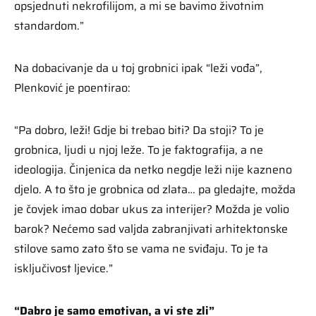
opsjednuti nekrofilijom, a mi se bavimo životnim
standardom.”
Na dobacivanje da u toj grobnici ipak “leži vođa”,
Plenković je poentirao:
“Pa dobro, leži! Gdje bi trebao biti? Da stoji? To je
grobnica, ljudi u njoj leže. To je faktografija, a ne
ideologija. Činjenica da netko negdje leži nije kazneno
djelo. A to što je grobnica od zlata… pa gledajte, možda
je čovjek imao dobar ukus za interijer? Možda je volio
barok? Nećemo sad valjda zabranjivati arhitektonske
stilove samo zato što se vama ne sviđaju. To je ta
isključivost ljevice.”
“Dabro je samo emotivan, a vi ste zli”