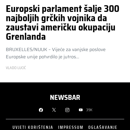
Europski parlament šalje 300
najboljih grčkih vojnika da
zaustavi američku okupaciju
Grenlanda
BRUXELLES/NUUK – Vijeće za vanjske poslove
Europske unije potvrdilo je jutros…
VLADO LUCIĆ
NEWSBAR
39K
UVJETI KORIŠTENJA
IMPRESSUM
OGLAŠAVANJE