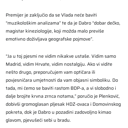
Premijer je zaključio da se Vlada neće baviti
“muzikološkim analizama” te da je Dabro “dobar dečko,
magistar kineziologije, koji možda malo previše
emotivno doživljava geografske pojmove”.
“Ja u toj pjesmi ne vidim nikakve ustaše. Vidim samo
Madrid, vidim Hrvate, vidim nostalgiju. Ako vi vidite
nešto drugo, preporučujem vam optičara ili
povjesničara umjetnosti da vam objasni simboliku. Do
tada, mi ćemo se baviti rastom BDP-a, a vi slobodno i
dalje brojite krvna zrnca notama,” poručio je Plenković,
dobivši gromoglasan pljesak HDZ-ovaca i Domovinskog
pokreta, dok je Dabro u pozadini zadovoljno kimao
glavom, pjevušeći sebi u bradu.