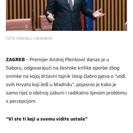
FOTO: ©PIXHELL / NEWSBAR
ZAGREB
– Premijer Andrej Plenković danas je u
Saboru, odgovarajući na žestoke kritike oporbe zbog
snimke na kojoj državni tajnik Josip Dabro pjeva o “vođi
svih Hrvata koji leđi u Madridu”, pojasnio je kako je
samo riječ o običnoj zabuni i radikalno lijevom problemu
s percepcijom.
“Vi ste ti koji u svemu vidite ustaše”