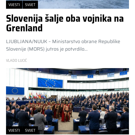
VIJESTI
SVIJET
Slovenija šalje oba vojnika na
Grenland
LJUBLJANA/NUUK – Ministarstvo obrane Republike
Slovenije (MORS) jutros je potvrdilo…
VLADO LUCIĆ
VIJESTI
SVIJET