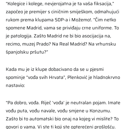
“Kolegice i kolege, nevjerojatna je ta vaša fiksacija,”
započeo je premijer s ciničnim smiješkom, odmahujući
rukom prema klupama SDP-a i Možemo!. “Čim netko
spomene Madrid, vama se priviđaju crne uniforme. To
je patologija. Zašto Madrid ne bi bio asocijacija na,
recimo, muzej Prado? Na Real Madrid? Na vrhunsku
španjolsku pršutu?”
Kada mu je iz klupe dobacivano da se u pjesmi
spominje “vođa svih Hrvata”, Plenković je hladnokrvno
nastavio:
“Pa dobro, vođa. Riječ ‘vođa’ je neutralan pojam. Imate
vođu puta, vođu navale, vođu smjene u Konzumu.
Zašto bi to automatski bio onaj na kojeg vi mislite? To
govori o vama. Vi ste ti koji ste opterećeni prošlošću.