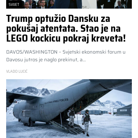
SVIJET
Trump optužio Dansku za
pokušaj atentata. Stao je na
LEGO kockicu pokraj kreveta!
DAVOS/WASHINGTON – Svjetski ekonomski forum u
Davosu jutros je naglo prekinut, a…
VLADO LUCIĆ