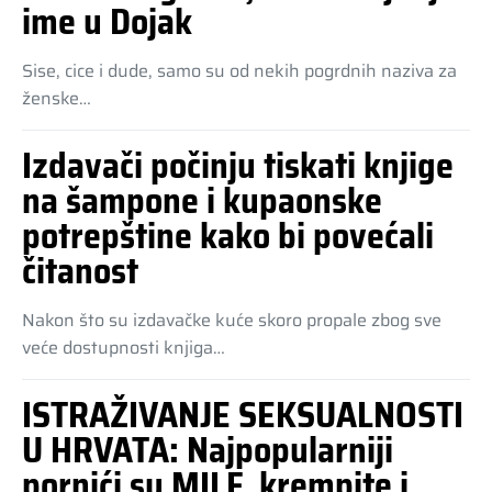
ime u Dojak
Sise, cice i dude, samo su od nekih pogrdnih naziva za
ženske…
Izdavači počinju tiskati knjige
na šampone i kupaonske
potrepštine kako bi povećali
čitanost
Nakon što su izdavačke kuće skoro propale zbog sve
veće dostupnosti knjiga…
ISTRAŽIVANJE SEKSUALNOSTI
U HRVATA: Najpopularniji
pornići su MILF, krempite i