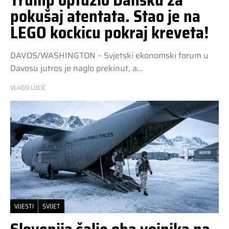
Trump optužio Dansku za
pokušaj atentata. Stao je na
LEGO kockicu pokraj kreveta!
DAVOS/WASHINGTON – Svjetski ekonomski forum u
Davosu jutros je naglo prekinut, a…
VLADO LUCIĆ
VIJESTI
SVIJET