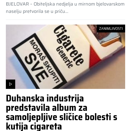
BJELOVAR – Obiteljska nedjelja u mirnom bjelovarskom
naselju pretvorila se u priču…
ZANIMLJIVOSTI
Duhanska industrija
predstavila album za
samoljepljive sličice bolesti s
kutija cigareta