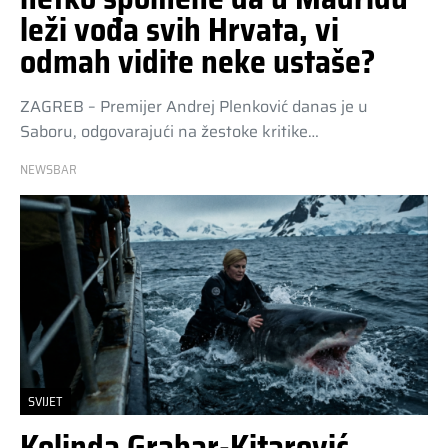
leži vođa svih Hrvata, vi
odmah vidite neke ustaše?
ZAGREB – Premijer Andrej Plenković danas je u
Saboru, odgovarajući na žestoke kritike…
NEWSBAR
SVIJET
Kolinda Grabar-Kitarović