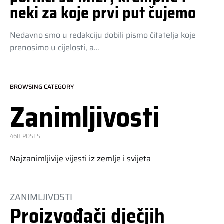
neki za koje prvi put čujemo
Nedavno smo u redakciju dobili pismo čitatelja koje
prenosimo u cijelosti, a…
BROWSING CATEGORY
Zanimljivosti
468 POSTS
Najzanimljivije vijesti iz zemlje i svijeta
ZANIMLJIVOSTI
Proizvođači dječjih