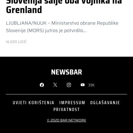
Slovenija šalje oba vojnika na
Grenland
LJUBLJANA/NUUK – Ministarstvo obrane Republike
Slovenije (MORS) jutros je potvrdilo…
VLADO LUCIĆ
NEWSBAR
39K
UVJETI KORIŠTENJA
IMPRESSUM
OGLAŠAVANJE
PRIVATNOST
© 2020 BAR NETWORK