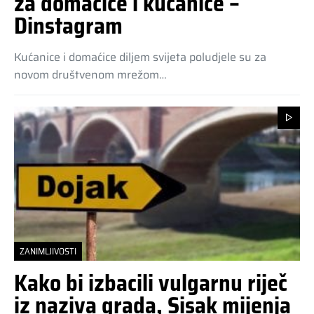
za domaćice i kućanice –
Dinstagram
Kućanice i domaćice diljem svijeta poludjele su za
novom društvenom mrežom…
ZANIMLJIVOSTI
Kako bi izbacili vulgarnu riječ
iz naziva grada, Sisak mijenja