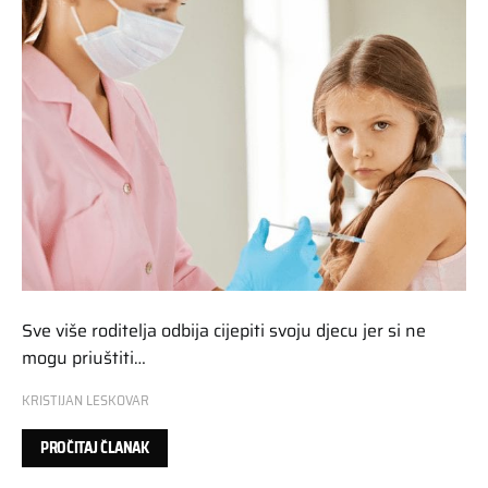
Sve više roditelja odbija cijepiti svoju djecu jer si ne
mogu priuštiti…
KRISTIJAN LESKOVAR
PROČITAJ ČLANAK