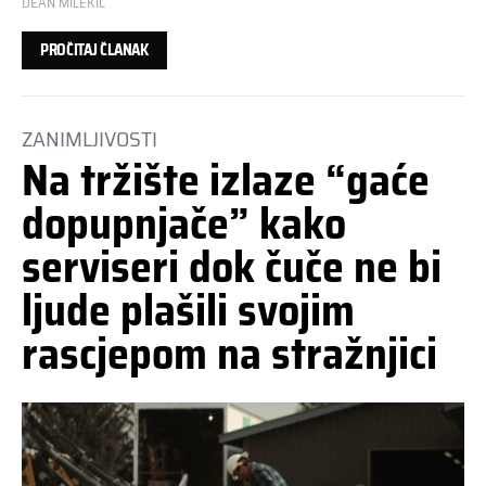
DEAN MILEKIĆ
PROČITAJ ČLANAK
ZANIMLJIVOSTI
Na tržište izlaze “gaće
dopupnjače” kako
serviseri dok čuče ne bi
ljude plašili svojim
rascjepom na stražnjici