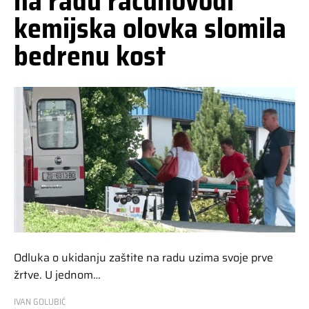
na radu računovođi
kemijska olovka slomila
bedrenu kost
Odluka o ukidanju zaštite na radu uzima svoje prve
žrtve. U jednom…
IVAN GOLUBIĆ