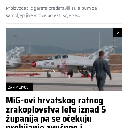
Proizvođači cigareta predstavili su album za
samoljepljive sličice bolesti koje se…
ZANIMLJIVOSTI
MiG-ovi hrvatskog ratnog
zrakoplovstva lete iznad 5
županija pa se očekuju
probijanje zvučnog i