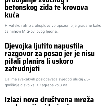
betonskog zida te krovova
kuća
Hrvatsko ratno zrakoplovstvo upozorilo je građane kako
će njihovi MiG-ovi ovog tjedna…
Djevojka ljutito napustila
razgovor za posao jer je nisu
pitali planira li uskoro
zatrudnjeti
Da ima svakakvih poslodavaca svjedoči slučaj 25-
godišnje djevojke iz Zagreba koju na…
Izlazi nova društvena mreža