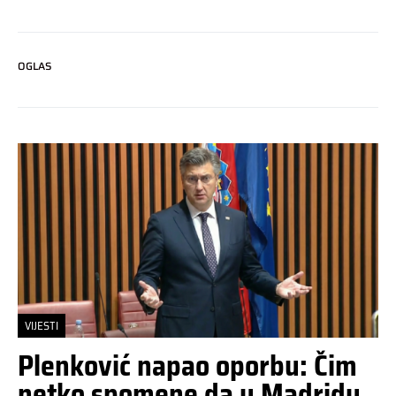
OGLAS
VIJESTI
Plenković napao oporbu: Čim
netko spomene da u Madridu