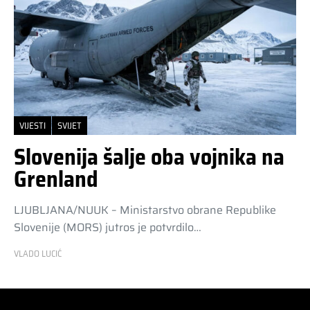
VIJESTI
SVIJET
Slovenija šalje oba vojnika na
Grenland
LJUBLJANA/NUUK – Ministarstvo obrane Republike
Slovenije (MORS) jutros je potvrdilo…
VLADO LUCIĆ