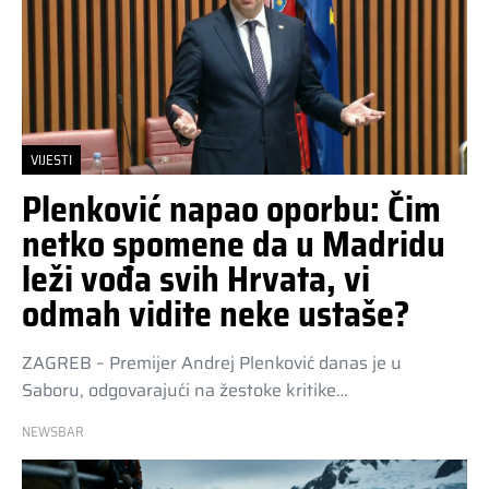
VIJESTI
Plenković napao oporbu: Čim
netko spomene da u Madridu
leži vođa svih Hrvata, vi
odmah vidite neke ustaše?
ZAGREB – Premijer Andrej Plenković danas je u
Saboru, odgovarajući na žestoke kritike…
NEWSBAR