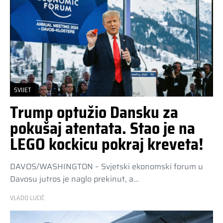
SVIJET
Trump optužio Dansku za
pokušaj atentata. Stao je na
LEGO kockicu pokraj kreveta!
DAVOS/WASHINGTON – Svjetski ekonomski forum u
Davosu jutros je naglo prekinut, a…
VLADO LUCIĆ