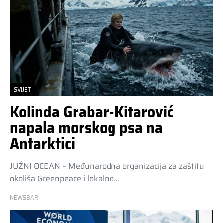
SVIJET
Kolinda Grabar-Kitarović
napala morskog psa na
Antarktici
JUŽNI OCEAN – Međunarodna organizacija za zaštitu
okoliša Greenpeace i lokalno…
NEWSBAR