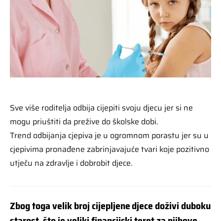
Sve više roditelja odbija cijepiti svoju djecu jer si ne
mogu priuštiti da prežive do školske dobi.
Trend odbijanja cjepiva je u ogromnom porastu jer su u
cjepivima pronađene zabrinjavajuće tvari koje pozitivno
utječu na zdravlje i dobrobit djece.
Zbog toga velik broj cijepljene djece doživi duboku
starost, što je veliki financijski teret za njihove