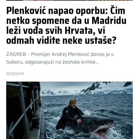
Plenković napao oporbu: Čim
netko spomene da u Madridu
leži vođa svih Hrvata, vi
odmah vidite neke ustaše?
ZAGREB – Premijer Andrej Plenković danas je u
Saboru, odgovarajući na žestoke kritike…
NEWSBAR