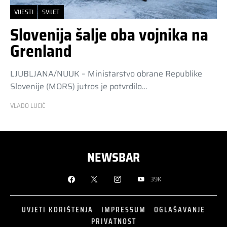
VIJESTI
SVIJET
Slovenija šalje oba vojnika na
Grenland
LJUBLJANA/NUUK – Ministarstvo obrane Republike
Slovenije (MORS) jutros je potvrdilo…
VLADO LUCIĆ
NEWSBAR
39K
UVJETI KORIŠTENJA
IMPRESSUM
OGLAŠAVANJE
PRIVATNOST