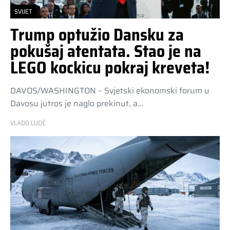
SVIJET
Trump optužio Dansku za
pokušaj atentata. Stao je na
LEGO kockicu pokraj kreveta!
DAVOS/WASHINGTON – Svjetski ekonomski forum u
Davosu jutros je naglo prekinut, a…
VLADO LUCIĆ