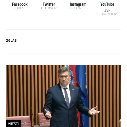
Facebook
Twitter
Instagram
YouTube
LIKES
FOLLOWERS
FOLLOWERS
39K
SUBSCRIBERS
OGLAS
VIJESTI