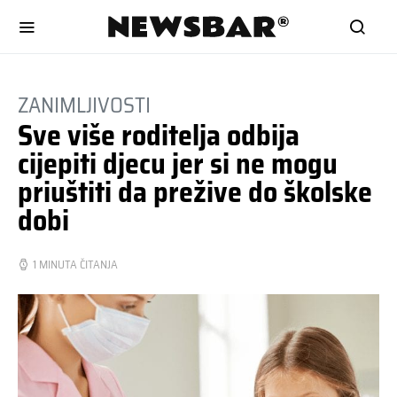
ZANIMLJIVOSTI
Sve više roditelja odbija
cijepiti djecu jer si ne mogu
priuštiti da prežive do školske
dobi
1 MINUTA ČITANJA