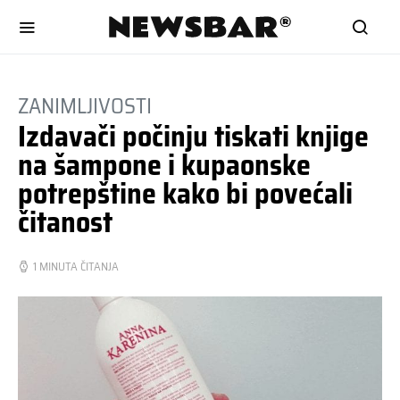
ZANIMLJIVOSTI
Izdavači počinju tiskati knjige
na šampone i kupaonske
potrepštine kako bi povećali
čitanost
1 MINUTA ČITANJA