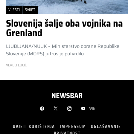
VIJESTI
SVIJET
Slovenija šalje oba vojnika na
Grenland
LJUBLJANA/NUUK – Ministarstvo obrane Republike
Slovenije (MORS) jutros je potvrdilo…
VLADO LUCIĆ
NEWSBAR
39K
UVJETI KORIŠTENJA
IMPRESSUM
OGLAŠAVANJE
PRIVATNOST