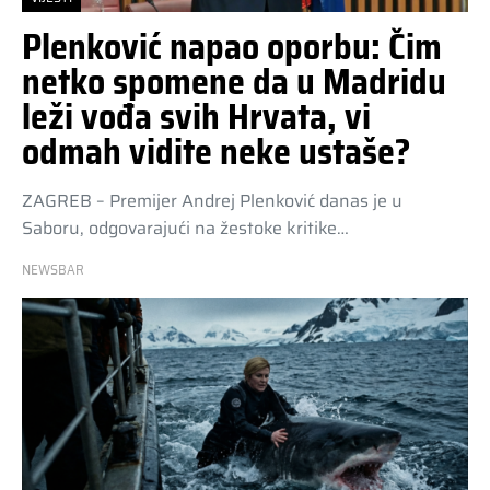
Plenković napao oporbu: Čim
netko spomene da u Madridu
leži vođa svih Hrvata, vi
odmah vidite neke ustaše?
ZAGREB – Premijer Andrej Plenković danas je u
Saboru, odgovarajući na žestoke kritike…
NEWSBAR