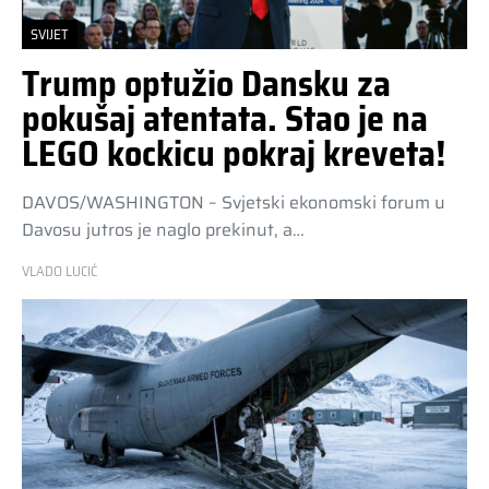
SVIJET
Trump optužio Dansku za
pokušaj atentata. Stao je na
LEGO kockicu pokraj kreveta!
DAVOS/WASHINGTON – Svjetski ekonomski forum u
Davosu jutros je naglo prekinut, a…
VLADO LUCIĆ