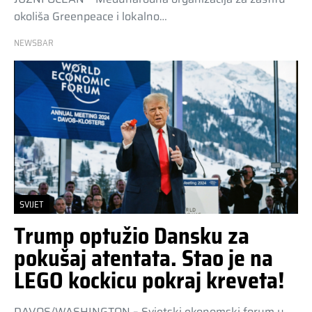
okoliša Greenpeace i lokalno…
NEWSBAR
SVIJET
Trump optužio Dansku za
pokušaj atentata. Stao je na
LEGO kockicu pokraj kreveta!
DAVOS/WASHINGTON – Svjetski ekonomski forum u