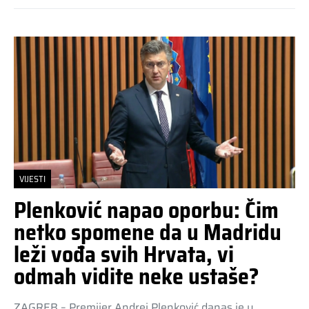
VIJESTI
Plenković napao oporbu: Čim
netko spomene da u Madridu
leži vođa svih Hrvata, vi
odmah vidite neke ustaše?
ZAGREB – Premijer Andrej Plenković danas je u