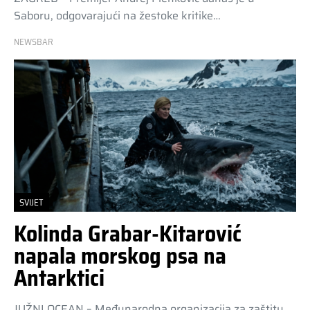
Saboru, odgovarajući na žestoke kritike…
NEWSBAR
SVIJET
Kolinda Grabar-Kitarović
napala morskog psa na
Antarktici
JUŽNI OCEAN – Međunarodna organizacija za zaštitu