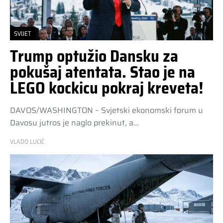
SVIJET
Trump optužio Dansku za
pokušaj atentata. Stao je na
LEGO kockicu pokraj kreveta!
DAVOS/WASHINGTON – Svjetski ekonomski forum u
Davosu jutros je naglo prekinut, a…
VLADO LUCIĆ