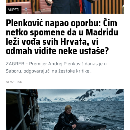
VIJESTI
Plenković napao oporbu: Čim
netko spomene da u Madridu
leži vođa svih Hrvata, vi
odmah vidite neke ustaše?
ZAGREB – Premijer Andrej Plenković danas je u
Saboru, odgovarajući na žestoke kritike…
NEWSBAR