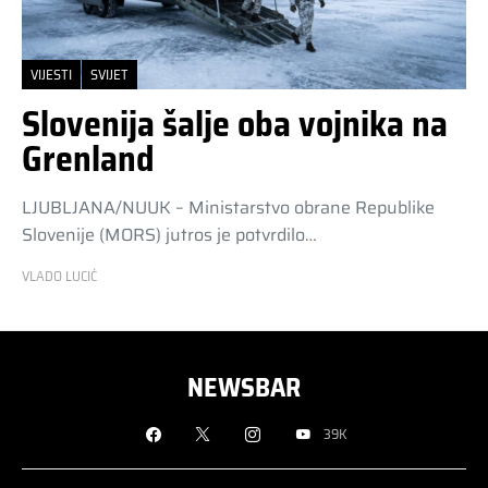
VIJESTI
SVIJET
Slovenija šalje oba vojnika na
Grenland
LJUBLJANA/NUUK – Ministarstvo obrane Republike
Slovenije (MORS) jutros je potvrdilo…
VLADO LUCIĆ
NEWSBAR
39K