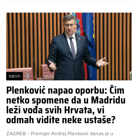
VIJESTI
Plenković napao oporbu: Čim
netko spomene da u Madridu
leži vođa svih Hrvata, vi
odmah vidite neke ustaše?
ZAGREB – Premijer Andrej Plenković danas je u