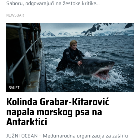
Saboru, odgovarajući na žestoke kritike…
NEWSBAR
SVIJET
Kolinda Grabar-Kitarović
napala morskog psa na
Antarktici
JUŽNI OCEAN – Međunarodna organizacija za zaštitu