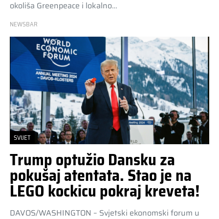
okoliša Greenpeace i lokalno…
NEWSBAR
SVIJET
Trump optužio Dansku za
pokušaj atentata. Stao je na
LEGO kockicu pokraj kreveta!
DAVOS/WASHINGTON – Svjetski ekonomski forum u