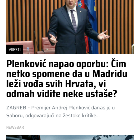
VIJESTI
Plenković napao oporbu: Čim
netko spomene da u Madridu
leži vođa svih Hrvata, vi
odmah vidite neke ustaše?
ZAGREB – Premijer Andrej Plenković danas je u
Saboru, odgovarajući na žestoke kritike…
NEWSBAR