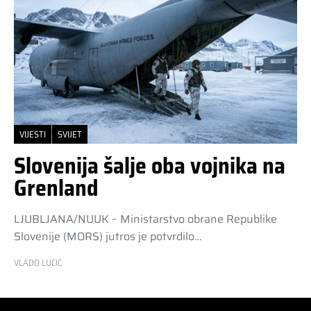
VIJESTI
SVIJET
Slovenija šalje oba vojnika na
Grenland
LJUBLJANA/NUUK – Ministarstvo obrane Republike
Slovenije (MORS) jutros je potvrdilo…
VLADO LUCIĆ