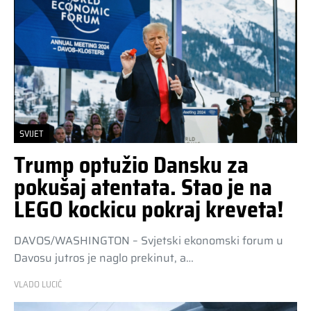
SVIJET
Trump optužio Dansku za
pokušaj atentata. Stao je na
LEGO kockicu pokraj kreveta!
DAVOS/WASHINGTON – Svjetski ekonomski forum u
Davosu jutros je naglo prekinut, a…
VLADO LUCIĆ