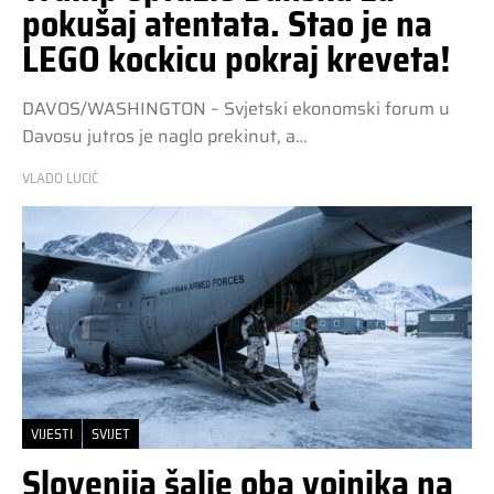
pokušaj atentata. Stao je na
LEGO kockicu pokraj kreveta!
DAVOS/WASHINGTON – Svjetski ekonomski forum u
Davosu jutros je naglo prekinut, a…
VLADO LUCIĆ
VIJESTI
SVIJET
Slovenija šalje oba vojnika na