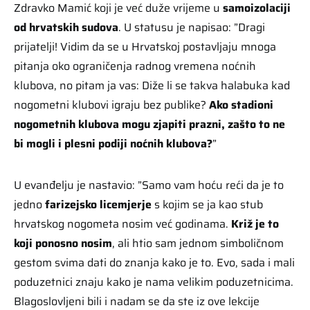
Zdravko Mamić koji je već duže vrijeme u
samoizolaciji
od hrvatskih sudova
. U statusu je napisao: ”Dragi
prijatelji! Vidim da se u Hrvatskoj postavljaju mnoga
pitanja oko ograničenja radnog vremena noćnih
klubova, no pitam ja vas: Diže li se takva halabuka kad
nogometni klubovi igraju bez publike?
Ako stadioni
nogometnih klubova mogu zjapiti prazni, zašto to ne
bi mogli i plesni podiji noćnih klubova?
”
U evanđelju je nastavio: ”Samo vam hoću reći da je to
jedno
farizejsko licemjerje
s kojim se ja kao stub
hrvatskog nogometa nosim već godinama.
Križ je to
koji ponosno nosim
, ali htio sam jednom simboličnom
gestom svima dati do znanja kako je to. Evo, sada i mali
poduzetnici znaju kako je nama velikim poduzetnicima.
Blagoslovljeni bili i nadam se da ste iz ove lekcije