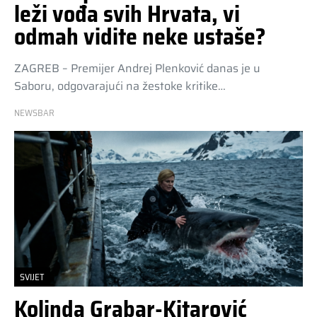
leži vođa svih Hrvata, vi
odmah vidite neke ustaše?
ZAGREB – Premijer Andrej Plenković danas je u
Saboru, odgovarajući na žestoke kritike…
NEWSBAR
SVIJET
Kolinda Grabar-Kitarović