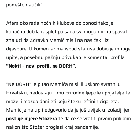
ponešto naučili”.
Afera oko rada noćnih klubova do ponoći tako je
konačno dobila rasplet pa sada svi mogu mirno spavati
znajući da Zdravko Mamić misli na nas čak i iz
dijaspore. U komentarima ispod statusa dobio je mnoge
upite, a posebnu pažnju privukao je komentar profila
”Nokti – novi profil, ne DORH”
.
”Ne DORH” je pitao Mamića misli li uskoro svratiti u
Hrvatsku, nedostaju li mu prirodne ljepote i prijatelje te
može li možda donijeti koju šteku jeftinih cigareta.
Mamić je na upit odgovorio da je još uvijek u izolaciji jer
poštuje mjere Stožera
te da će se vratiti prvom prilikom
nakon što Stožer proglasi kraj pandemije.