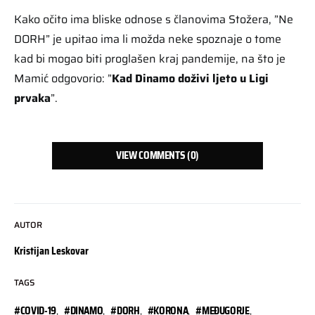
Kako očito ima bliske odnose s članovima Stožera, ”Ne
DORH” je upitao ima li možda neke spoznaje o tome
kad bi mogao biti proglašen kraj pandemije, na što je
Mamić odgovorio: ”
Kad Dinamo doživi ljeto u Ligi
prvaka
”.
VIEW COMMENTS (0)
AUTOR
Kristijan Leskovar
TAGS
#COVID-19
,
#DINAMO
,
#DORH
,
#KORONA
,
#MEĐUGORJE
,