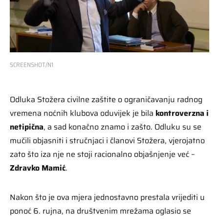
SCREENSHOT/N1
Odluka Stožera civilne zaštite o ograničavanju radnog
vremena noćnih klubova oduvijek je bila
kontroverzna i
netipična
, a sad konačno znamo i zašto. Odluku su se
mučili objasniti i stručnjaci i članovi Stožera, vjerojatno
zato što iza nje ne stoji racionalno objašnjenje već –
Zdravko Mamić
.
Nakon što je ova mjera jednostavno prestala vrijediti u
ponoć 6. rujna, na društvenim mrežama oglasio se