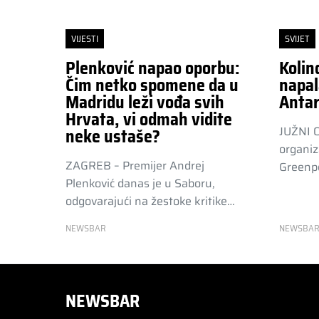
VIJESTI
SVIJET
Plenković napao oporbu:
Kolin
Čim netko spomene da u
napal
Madridu leži vođa svih
Antar
Hrvata, vi odmah vidite
JUŽNI 
neke ustaše?
organiz
ZAGREB – Premijer Andrej
Greenpe
Plenković danas je u Saboru,
odgovarajući na žestoke kritike…
NEWSBAR
NEWSBA
NEWSBAR