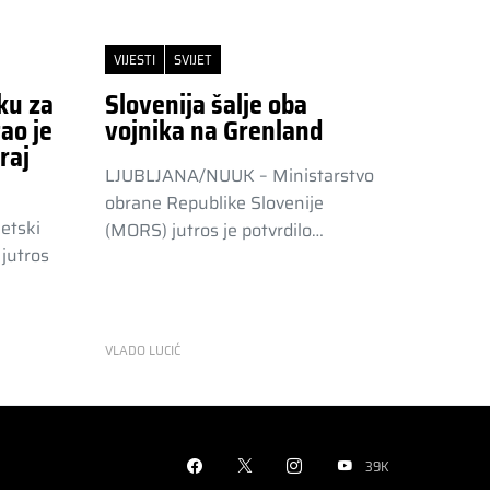
VIJESTI
SVIJET
ku za
Slovenija šalje oba
ao je
vojnika na Grenland
raj
LJUBLJANA/NUUK – Ministarstvo
obrane Republike Slovenije
etski
(MORS) jutros je potvrdilo…
jutros
VLADO LUCIĆ
39K