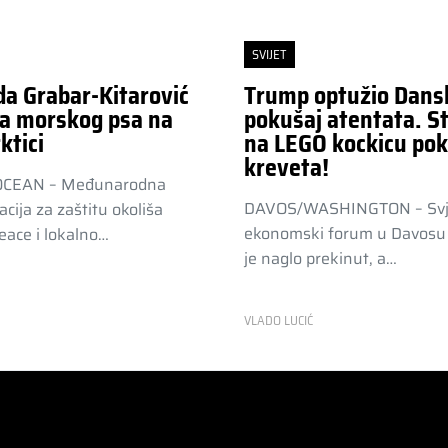
SVIJET
da Grabar-Kitarović
Trump optužio Dans
a morskog psa na
pokušaj atentata. St
ktici
na LEGO kockicu pok
kreveta!
OCEAN – Međunarodna
DAVOS/WASHINGTON – Svj
acija za zaštitu okoliša
ekonomski forum u Davosu 
ace i lokalno…
je naglo prekinut, a…
R
VLADO LUCIĆ