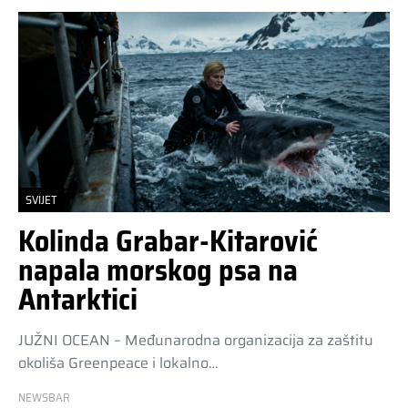
SVIJET
Kolinda Grabar-Kitarović
napala morskog psa na
Antarktici
JUŽNI OCEAN – Međunarodna organizacija za zaštitu
okoliša Greenpeace i lokalno…
NEWSBAR