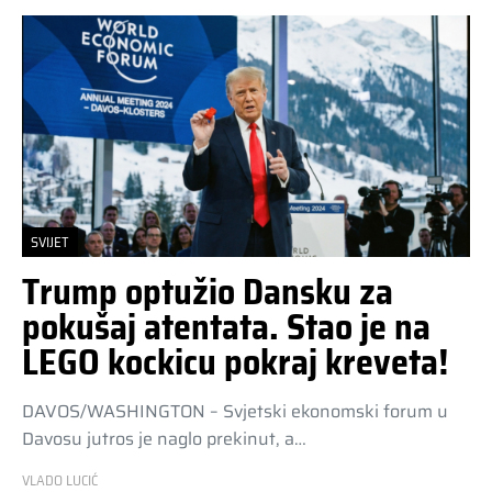
SVIJET
Trump optužio Dansku za
pokušaj atentata. Stao je na
LEGO kockicu pokraj kreveta!
DAVOS/WASHINGTON – Svjetski ekonomski forum u
Davosu jutros je naglo prekinut, a…
VLADO LUCIĆ