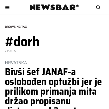
BROWSING TAG
#dorh
7 POSTS
HRVATSKA
Bivši šef JANAF-a
oslobođen optužbi jer je
prilikom primanja mita
držao propisanu