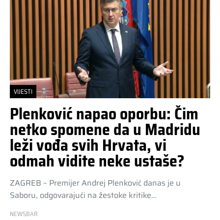
VIJESTI
Plenković napao oporbu: Čim
netko spomene da u Madridu
leži vođa svih Hrvata, vi
odmah vidite neke ustaše?
ZAGREB – Premijer Andrej Plenković danas je u
Saboru, odgovarajući na žestoke kritike…
NEWSBAR