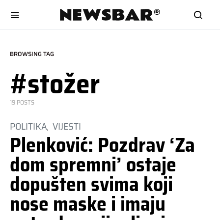
BROWSING TAG
#stožer
19 POSTS
POLITIKA
VIJESTI
Plenković: Pozdrav ‘Za
dom spremni’ ostaje
dopušten svima koji
nose maske i imaju