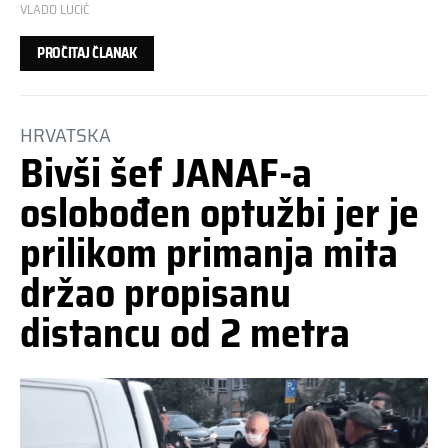
VLADO LUCIĆ
PROČITAJ ČLANAK
HRVATSKA
Bivši šef JANAF-a
oslobođen optužbi jer je
prilikom primanja mita
držao propisanu
distancu od 2 metra