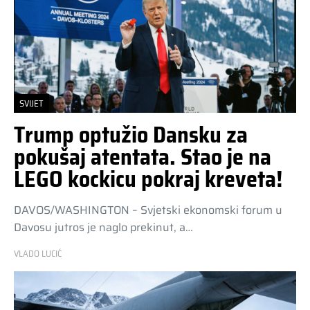
SVIJET
Trump optužio Dansku za
pokušaj atentata. Stao je na
LEGO kockicu pokraj kreveta!
DAVOS/WASHINGTON – Svjetski ekonomski forum u
Davosu jutros je naglo prekinut, a…
VLADO LUCIĆ