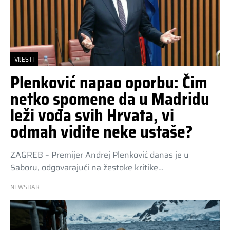
VIJESTI
Plenković napao oporbu: Čim
netko spomene da u Madridu
leži vođa svih Hrvata, vi
odmah vidite neke ustaše?
ZAGREB – Premijer Andrej Plenković danas je u
Saboru, odgovarajući na žestoke kritike…
NEWSBAR