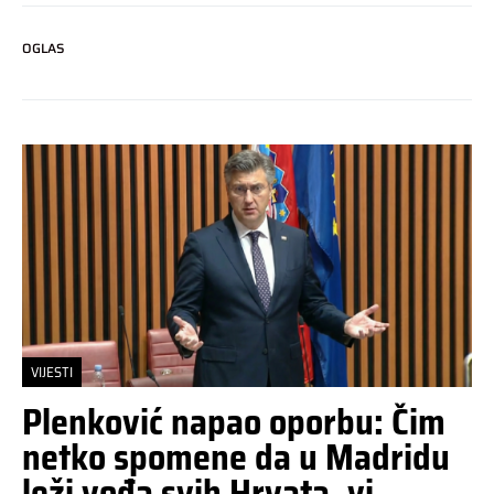
OGLAS
VIJESTI
Plenković napao oporbu: Čim
netko spomene da u Madridu
leži vođa svih Hrvata, vi