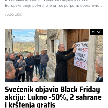
Europske unije potvrdilo je jutros potpunu operativnu…
VLADO LUCIĆ
VIJESTI
Svećenik objavio Black Friday
akciju: Lukno -50%, 2 sahrane
i krštenja gratis