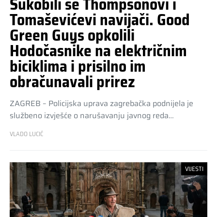
Sukobili se Thompsonovi i
Tomaševićevi navijači. Good
Green Guys opkolili
Hodočasnike na električnim
biciklima i prisilno im
obračunavali prirez
ZAGREB – Policijska uprava zagrebačka podnijela je
službeno izvješće o narušavanju javnog reda…
VLADO LUCIĆ
VIJESTI