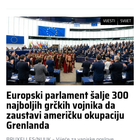
VIJESTI
SVIJET
Europski parlament šalje 300
najboljih grčkih vojnika da
zaustavi američku okupaciju
Grenlanda
BRUXELLES/NUUK – Vijeće za vanjske poslove