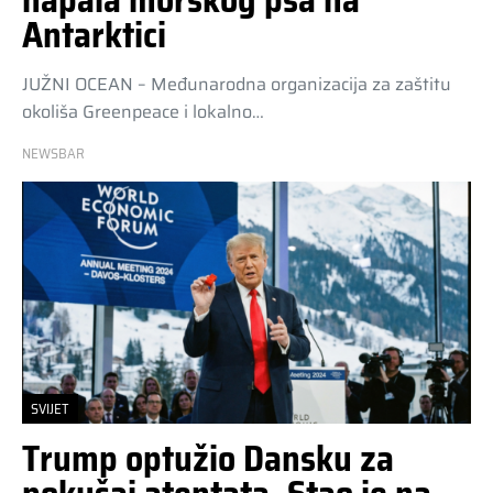
napala morskog psa na
Antarktici
JUŽNI OCEAN – Međunarodna organizacija za zaštitu
okoliša Greenpeace i lokalno…
NEWSBAR
SVIJET
Trump optužio Dansku za