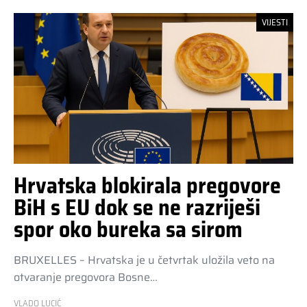
VIJESTI
Hrvatska blokirala pregovore
BiH s EU dok se ne razriješi
spor oko bureka sa sirom
BRUXELLES – Hrvatska je u četvrtak uložila veto na
otvaranje pregovora Bosne…
VLADO LUCIĆ