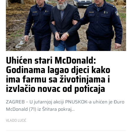
Uhićen stari McDonald:
Godinama lagao djeci kako
ima farmu sa životinjama i
izvlačio novac od poticaja
ZAGREB – U jutarnjoj akciji PNUSKOK-a uhićen je Đuro
McDonald (71) iz Štitara pokraj…
VLADO LUCIĆ