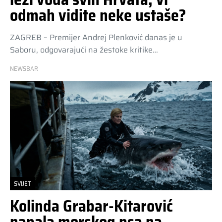
odmah vidite neke ustaše?
ZAGREB – Premijer Andrej Plenković danas je u
Saboru, odgovarajući na žestoke kritike…
NEWSBAR
SVIJET
Kolinda Grabar-Kitarović