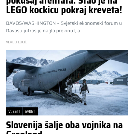
pokušaj atentata. Stao je na
LEGO kockicu pokraj kreveta!
DAVOS/WASHINGTON – Svjetski ekonomski forum u
Davosu jutros je naglo prekinut, a…
VLADO LUCIĆ
VIJESTI
SVIJET
Slovenija šalje oba vojnika na