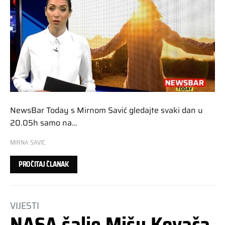
NewsBar Today s Mirnom Savić gledajte svaki dan u
20.05h samo na…
MIRNA SAVIC
PROČITAJ ČLANAK
VIJESTI
NASA šalje Mišu Kovača