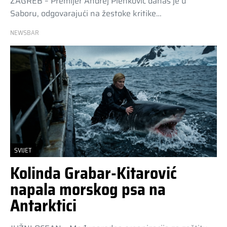
ZAGREB – Premijer Andrej Plenković danas je u
Saboru, odgovarajući na žestoke kritike…
NEWSBAR
SVIJET
Kolinda Grabar-Kitarović
napala morskog psa na
Antarktici