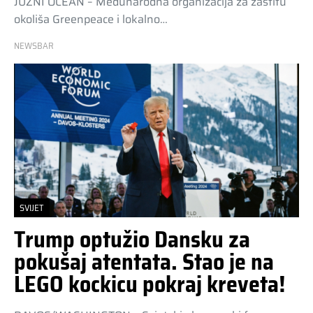
JUŽNI OCEAN – Međunarodna organizacija za zaštitu
okoliša Greenpeace i lokalno…
NEWSBAR
SVIJET
Trump optužio Dansku za
pokušaj atentata. Stao je na
LEGO kockicu pokraj kreveta!