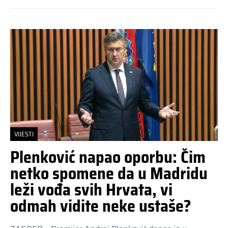
VIJESTI
Plenković napao oporbu: Čim
netko spomene da u Madridu
leži vođa svih Hrvata, vi
odmah vidite neke ustaše?