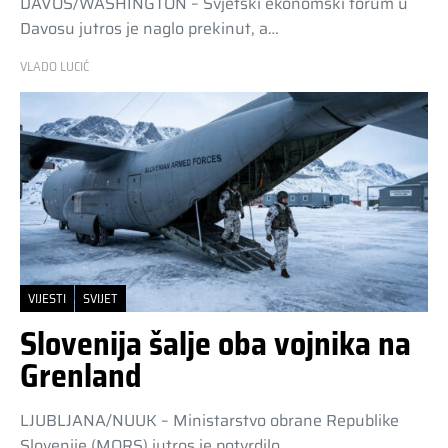
DAVOS/WASHINGTON – Svjetski ekonomski forum u
Davosu jutros je naglo prekinut, a…
VLADO LUCIĆ
VIJESTI
SVIJET
Slovenija šalje oba vojnika na
Grenland
LJUBLJANA/NUUK – Ministarstvo obrane Republike
Slovenije (MORS) jutros je potvrdilo…