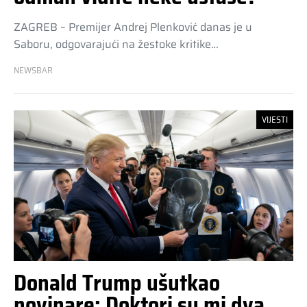
ZAGREB – Premijer Andrej Plenković danas je u
Saboru, odgovarajući na žestoke kritike…
NEWSBAR
VIJESTI
Donald Trump ušutkao
novinare: Doktori su mi dva