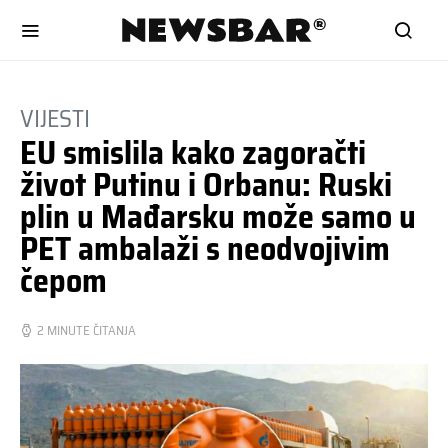
VIJESTI
EU smislila kako zagoračti
život Putinu i Orbanu: Ruski
plin u Mađarsku može samo u
PET ambalaži s neodvojivim
čepom
2 MINUTE ČITANJA