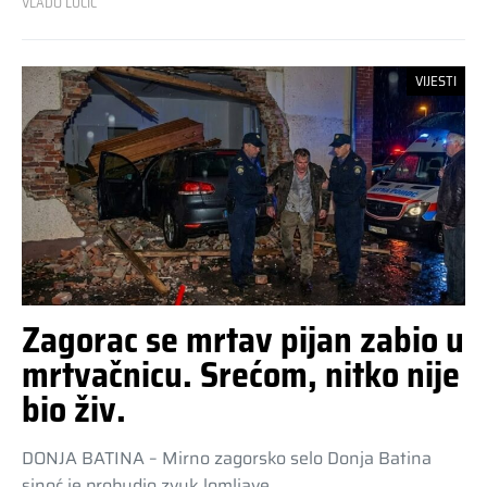
VLADO LUCIĆ
VIJESTI
Zagorac se mrtav pijan zabio u
mrtvačnicu. Srećom, nitko nije
bio živ.
DONJA BATINA – Mirno zagorsko selo Donja Batina
sinoć je probudio zvuk lomljave…