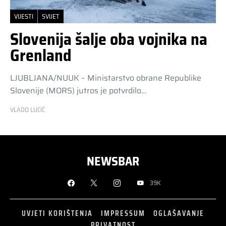
VIJESTI
SVIJET
Slovenija šalje oba vojnika na
Grenland
LJUBLJANA/NUUK – Ministarstvo obrane Republike
Slovenije (MORS) jutros je potvrdilo…
VLADO LUCIĆ
NEWSBAR
39K
UVJETI KORIŠTENJA
IMPRESSUM
OGLAŠAVANJE
PRIVATNOST