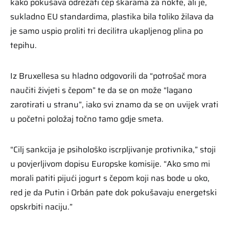
kako pokušava odrezati čep škarama za nokte, ali je,
sukladno EU standardima, plastika bila toliko žilava da
je samo uspio proliti tri decilitra ukapljenog plina po
tepihu.
Iz Bruxellesa su hladno odgovorili da “potrošač mora
naučiti živjeti s čepom” te da se on može “lagano
zarotirati u stranu”, iako svi znamo da se on uvijek vrati
u početni položaj točno tamo gdje smeta.
“Cilj sankcija je psihološko iscrpljivanje protivnika,” stoji
u povjerljivom dopisu Europske komisije. “Ako smo mi
morali patiti pijući jogurt s čepom koji nas bode u oko,
red je da Putin i Orbán pate dok pokušavaju energetski
opskrbiti naciju.”