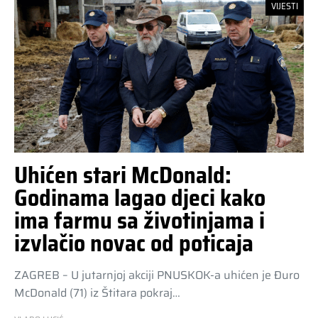
VIJESTI
Uhićen stari McDonald:
Godinama lagao djeci kako
ima farmu sa životinjama i
izvlačio novac od poticaja
ZAGREB – U jutarnjoj akciji PNUSKOK-a uhićen je Đuro
McDonald (71) iz Štitara pokraj…