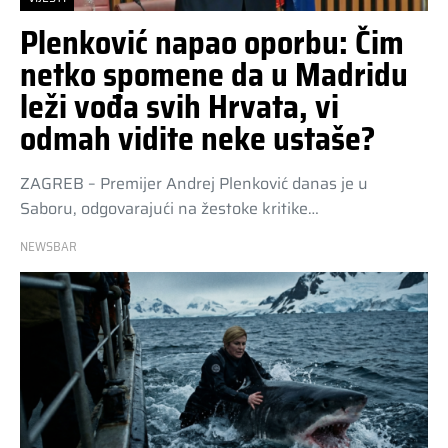
Plenković napao oporbu: Čim
netko spomene da u Madridu
leži vođa svih Hrvata, vi
odmah vidite neke ustaše?
ZAGREB – Premijer Andrej Plenković danas je u
Saboru, odgovarajući na žestoke kritike…
NEWSBAR