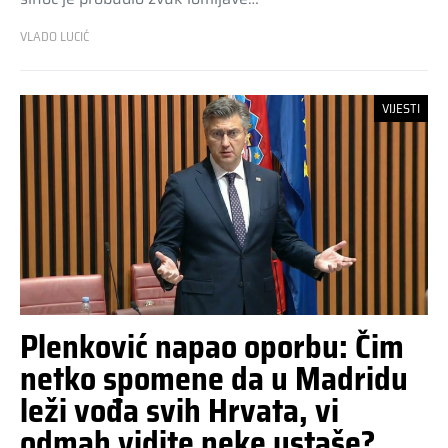
VLADO LUCIĆ
VIJESTI
Plenković napao oporbu: Čim
netko spomene da u Madridu
leži vođa svih Hrvata, vi
odmah vidite neke ustaše?