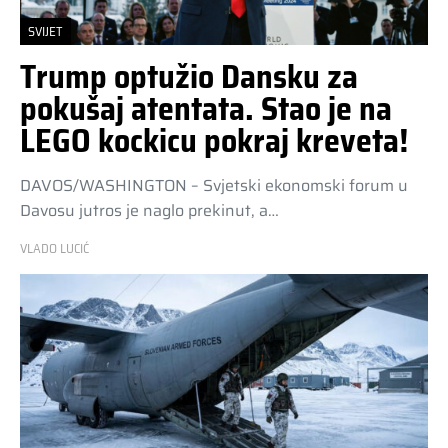
SVIJET
Trump optužio Dansku za
pokušaj atentata. Stao je na
LEGO kockicu pokraj kreveta!
DAVOS/WASHINGTON – Svjetski ekonomski forum u
Davosu jutros je naglo prekinut, a…
VLADO LUCIĆ