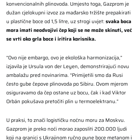
konvencionalnih plinovoda. Umjesto toga, Gazprom je
dužan cjelokupni izvoz za mađarsko tržište prepakirati
u plastične boce od 1,5 litre, uz strogi uvjet:
svaka boca
mora imati neodvojivi čep koji se ne može skinuti, već
se vrti oko grla boce i iritira korisnika.
“Ovo nije embargo, ovo je ekološka harmonizacija,”
izjavila je Ursula von der Leyen, demonstrirajući novu
ambalažu pred novinarima. “Primijetili smo da Rusi
često gube čepove plinovoda po Sibiru. Ovom mjerom
osiguravamo da čep ostane uz bocu, čak i kad Viktor
Orbán pokušava pretočiti plin u termoelektranu.”
U praksi, to znači logističku noćnu moru za Moskvu.
Gazprom je preko noći morao zaposliti 200.000 ljudi
koji na granici s Ukrajinom ručno pune boce metanom i