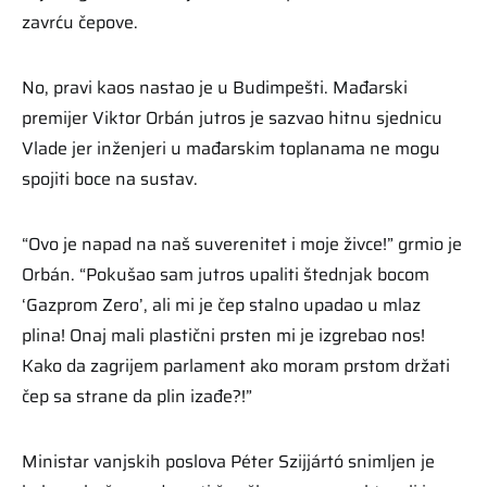
zavrću čepove.
No, pravi kaos nastao je u Budimpešti. Mađarski
premijer Viktor Orbán jutros je sazvao hitnu sjednicu
Vlade jer inženjeri u mađarskim toplanama ne mogu
spojiti boce na sustav.
“Ovo je napad na naš suverenitet i moje živce!” grmio je
Orbán. “Pokušao sam jutros upaliti štednjak bocom
‘Gazprom Zero’, ali mi je čep stalno upadao u mlaz
plina! Onaj mali plastični prsten mi je izgrebao nos!
Kako da zagrijem parlament ako moram prstom držati
čep sa strane da plin izađe?!”
Ministar vanjskih poslova Péter Szijjártó snimljen je