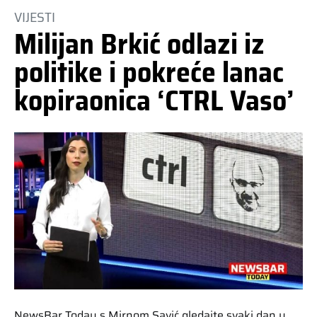
VIJESTI
Milijan Brkić odlazi iz
politike i pokreće lanac
kopiraonica ‘CTRL Vaso’
NewsBar Today s Mirnom Savić gledajte svaki dan u