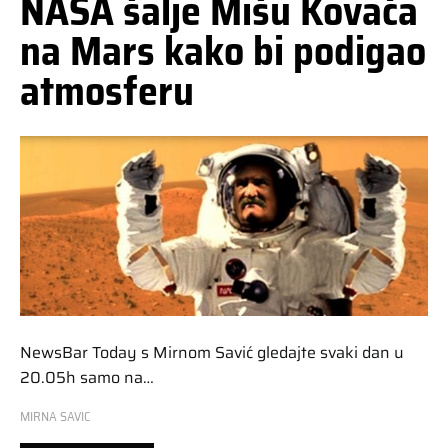
NASA šalje Mišu Kovača
na Mars kako bi podigao
atmosferu
NewsBar Today s Mirnom Savić gledajte svaki dan u
20.05h samo na…
MIRNA SAVIC