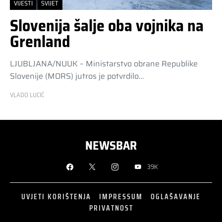
VIJESTI
SVIJET
Slovenija šalje oba vojnika na
Grenland
LJUBLJANA/NUUK – Ministarstvo obrane Republike
Slovenije (MORS) jutros je potvrdilo…
VLADO LUCIĆ
NEWSBAR
39K
UVJETI KORIŠTENJA
IMPRESSUM
OGLAŠAVANJE
PRIVATNOST