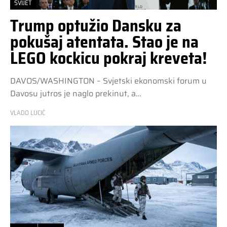
SVIJET
Trump optužio Dansku za
pokušaj atentata. Stao je na
LEGO kockicu pokraj kreveta!
DAVOS/WASHINGTON – Svjetski ekonomski forum u
Davosu jutros je naglo prekinut, a…
VLADO LUCIĆ