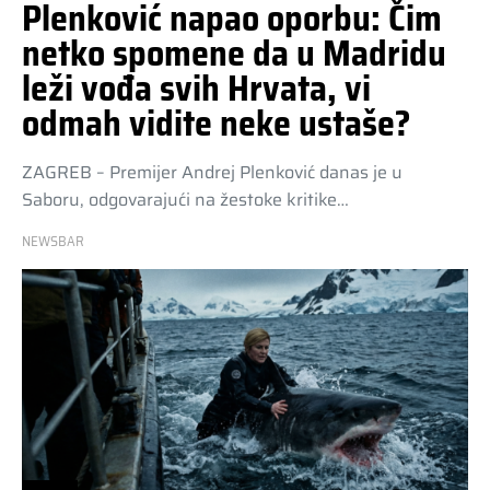
Plenković napao oporbu: Čim
netko spomene da u Madridu
leži vođa svih Hrvata, vi
odmah vidite neke ustaše?
ZAGREB – Premijer Andrej Plenković danas je u
Saboru, odgovarajući na žestoke kritike…
NEWSBAR