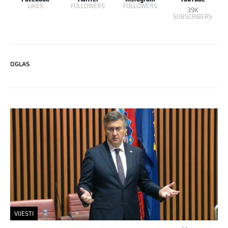
LIKES
FOLLOWERS
FOLLOWERS
39K
SUBSCRIBERS
OGLAS
VIJESTI