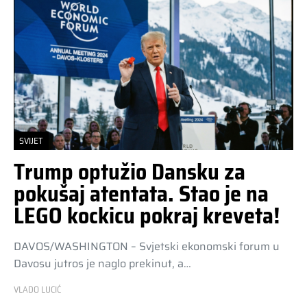
SVIJET
Trump optužio Dansku za
pokušaj atentata. Stao je na
LEGO kockicu pokraj kreveta!
DAVOS/WASHINGTON – Svjetski ekonomski forum u
Davosu jutros je naglo prekinut, a…
VLADO LUCIĆ