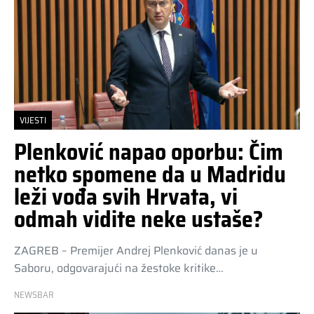
VIJESTI
Plenković napao oporbu: Čim
netko spomene da u Madridu
leži vođa svih Hrvata, vi
odmah vidite neke ustaše?
ZAGREB – Premijer Andrej Plenković danas je u
Saboru, odgovarajući na žestoke kritike…
NEWSBAR