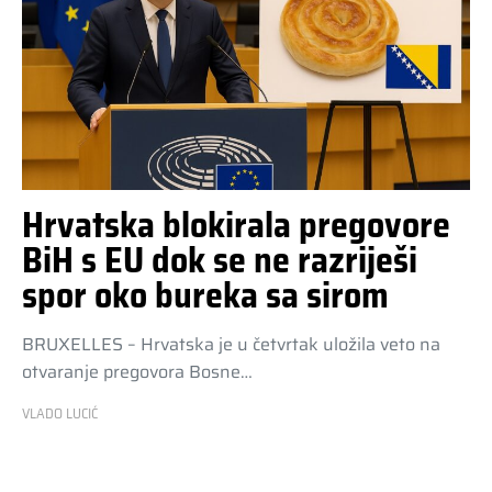
Hrvatska blokirala pregovore
BiH s EU dok se ne razriješi
spor oko bureka sa sirom
BRUXELLES – Hrvatska je u četvrtak uložila veto na
otvaranje pregovora Bosne…
VLADO LUCIĆ