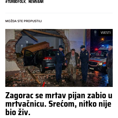
#TURBOFOLK
,
NEWSBAR
MOŽDA STE PROPUSTILI
VIJESTI
Zagorac se mrtav pijan zabio u
mrtvačnicu. Srećom, nitko nije
bio živ.