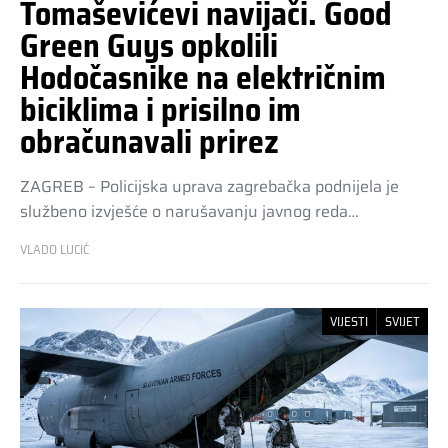
Tomaševićevi navijači. Good
Green Guys opkolili
Hodočasnike na električnim
biciklima i prisilno im
obračunavali prirez
ZAGREB – Policijska uprava zagrebačka podnijela je
službeno izvješće o narušavanju javnog reda…
VLADO LUCIĆ
VIJESTI
SVIJET