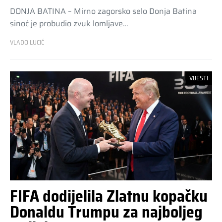
DONJA BATINA – Mirno zagorsko selo Donja Batina
sinoć je probudio zvuk lomljave…
VLADO LUCIĆ
VIJESTI
FIFA dodijelila Zlatnu kopačku
Donaldu Trumpu za najboljeg