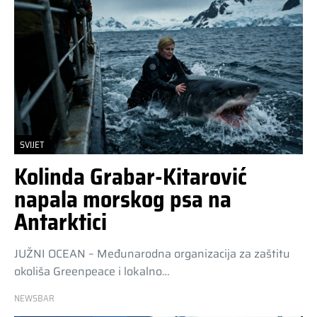
SVIJET
Kolinda Grabar-Kitarović
napala morskog psa na
Antarktici
JUŽNI OCEAN – Međunarodna organizacija za zaštitu
okoliša Greenpeace i lokalno…
NEWSBAR