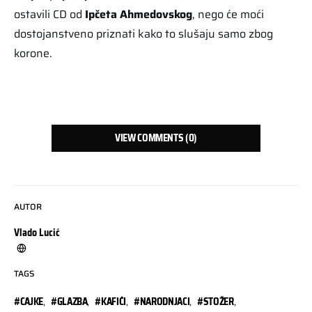
ostavili CD od
Ipčeta Ahmedovskog
, nego će moći
dostojanstveno priznati kako to slušaju samo zbog
korone.
VIEW COMMENTS (0)
AUTOR
Vlado Lucić
TAGS
#CAJKE
,
#GLAZBA
,
#KAFIĆI
,
#NARODNJACI
,
#STOŽER
,