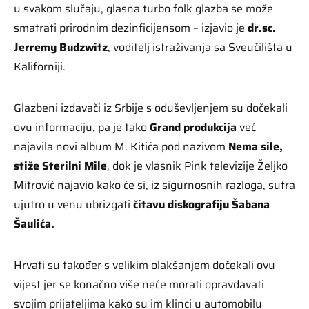
u svakom slučaju, glasna turbo folk glazba se može
smatrati prirodnim dezinficijensom – izjavio je
dr.sc.
Jerremy Budzwitz
, voditelj istraživanja sa Sveučilišta u
Kaliforniji.
Glazbeni izdavači iz Srbije s oduševljenjem su dočekali
ovu informaciju, pa je tako
Grand produkcija
već
najavila novi album M. Kitića pod nazivom
Nema sile,
stiže Sterilni Mile
, dok je vlasnik Pink televizije Željko
Mitrović najavio kako će si, iz sigurnosnih razloga, sutra
ujutro u venu ubrizgati
čitavu diskografiju Šabana
Šaulića.
Hrvati su također s velikim olakšanjem dočekali ovu
vijest jer se konačno više neće morati opravdavati
svojim prijateljima kako su im klinci u automobilu