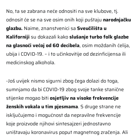
No, ta se zabrana neće odnositi na sve klubove, tj.
odnosit će se na sve osim onih koji puštaju
narodnjačku
glazbu.
Naime, znanstvenici sa
Sveučilišta u
Kaliforniji
su dokazali kako
slušanje turbo folk glazbe
na glasnoći većoj od 60 decibela
, osim moždanih ćelija,
ubija i COVID-19. – i to učinkovitije od dezinficijensa ili
medicinskog alkohola.
-Još uvijek nismo sigurni zbog čega dolazi do toga,
sumnjamo da bi COVID-19 zbog svoje tanke stanične
stijenke mogao biti
osjetljiv na visoke frekvencije
ženskih vokala u tim pjesmama
. S druge strane ne
isključujemo i mogućnost da nepravilne frekvencije
koje proizvode njihovi sintesajzeri jednostavno
uništavaju koronavirus poput magnetnog zračenja. Ali