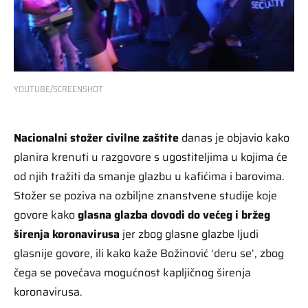
YOUTUBE/SCREENSHOT
Nacionalni stožer civilne zaštite
danas je objavio kako
planira krenuti u razgovore s ugostiteljima u kojima će
od njih tražiti da smanje glazbu u kafićima i barovima.
Stožer se poziva na ozbiljne znanstvene studije koje
govore kako
glasna glazba dovodi do većeg i bržeg
širenja koronavirusa
jer zbog glasne glazbe ljudi
glasnije govore, ili kako kaže Božinović ‘deru se’, zbog
čega se povećava mogućnost kapljičnog širenja
koronavirusa.