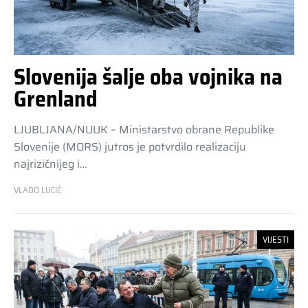
Slovenija šalje oba vojnika na
Grenland
LJUBLJANA/NUUK – Ministarstvo obrane Republike
Slovenije (MORS) jutros je potvrdilo realizaciju
najrizičnijeg i…
VLADO LUCIĆ
VIJESTI