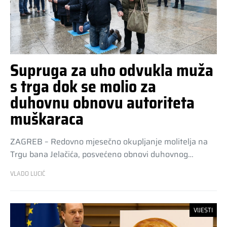
Supruga za uho odvukla muža
s trga dok se molio za
duhovnu obnovu autoriteta
muškaraca
ZAGREB – Redovno mjesečno okupljanje molitelja na
Trgu bana Jelačića, posvećeno obnovi duhovnog…
VLADO LUCIĆ
VIJESTI