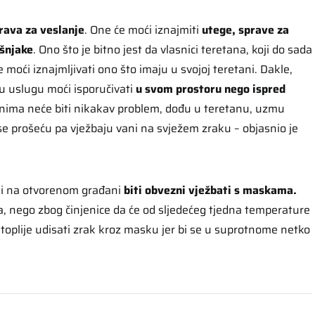
rava za veslanje
. One će moći iznajmiti
utege, sprave za
ušnjake
. Ono što je bitno jest da vlasnici teretana, koji do sada
e moći iznajmljivati ono što imaju u svojoj teretani. Dakle,
u uslugu moći isporučivati
u svom prostoru nego ispred
ađanima neće biti nikakav problem, dođu u teretanu, uzmu
se prošeću pa vježbaju vani na svježem zraku – objasnio je
 i na otvorenom građani
biti obvezni vježbati s maskama.
a, nego zbog činjenice da će od sljedećeg tjedna temperature
ak toplije udisati zrak kroz masku jer bi se u suprotnome netko