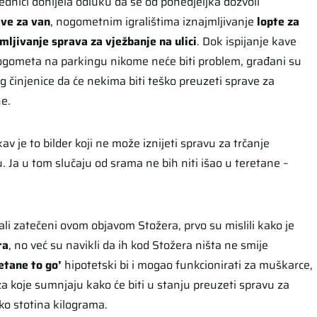
ednici donijela odluku da se od ponedjeljka dozvoli
ve za van
, nogometnim igralištima iznajmljivanje
lopte za
mljivanje sprava za vježbanje na ulici
. Dok ispijanje kave
 nogometa na parkingu nikome neće biti problem, građani su
g činjenice da će nekima biti teško preuzeti sprave za
ne.
av je to bilder koji ne može iznijeti spravu za trčanje
. Ja u tom slučaju od srama ne bih niti išao u teretane –
ali zatečeni ovom objavom Stožera, prvo su mislili kako je
ra
, no već su navikli da ih kod Stožera ništa ne smije
etane to go’
hipotetski bi i mogao funkcionirati za muškarce,
 za koje sumnjaju kako će biti u stanju preuzeti spravu za
iko stotina kilograma.