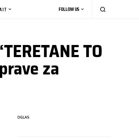
AIT
FOLLOW US
u ‘TERETANE TO
sprave za
OGLAS