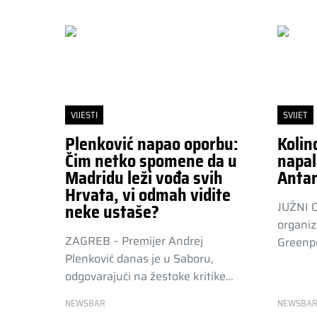
VIJESTI
SVIJET
Plenković napao oporbu:
Kolin
Čim netko spomene da u
napal
Madridu leži vođa svih
Antar
Hrvata, vi odmah vidite
JUŽNI 
neke ustaše?
organiz
ZAGREB – Premijer Andrej
Greenpe
Plenković danas je u Saboru,
odgovarajući na žestoke kritike…
NEWSBAR
NEWSBA