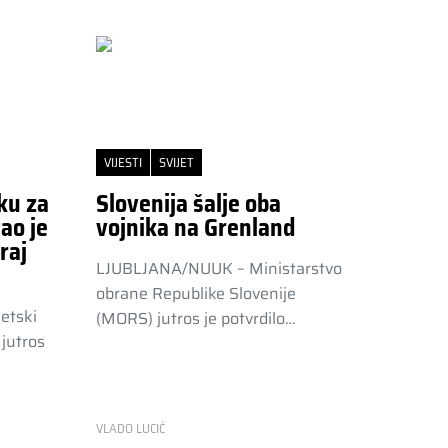
VIJESTI
SVIJET
ku za
Slovenija šalje oba
ao je
vojnika na Grenland
raj
LJUBLJANA/NUUK – Ministarstvo
obrane Republike Slovenije
etski
(MORS) jutros je potvrdilo…
jutros
VLADO LUCIĆ