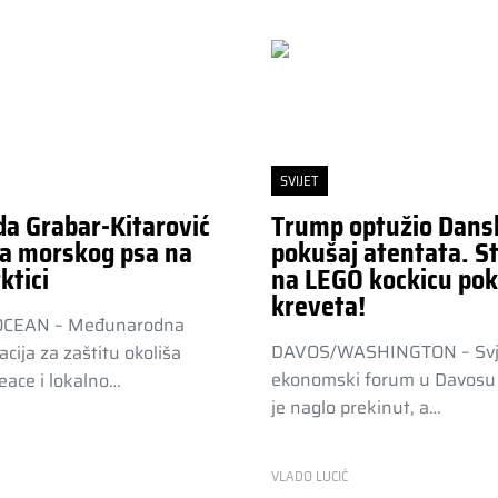
SVIJET
da Grabar-Kitarović
Trump optužio Dans
a morskog psa na
pokušaj atentata. St
ktici
na LEGO kockicu pok
kreveta!
OCEAN – Međunarodna
DAVOS/WASHINGTON – Svj
acija za zaštitu okoliša
ekonomski forum u Davosu 
ace i lokalno…
je naglo prekinut, a…
R
VLADO LUCIĆ