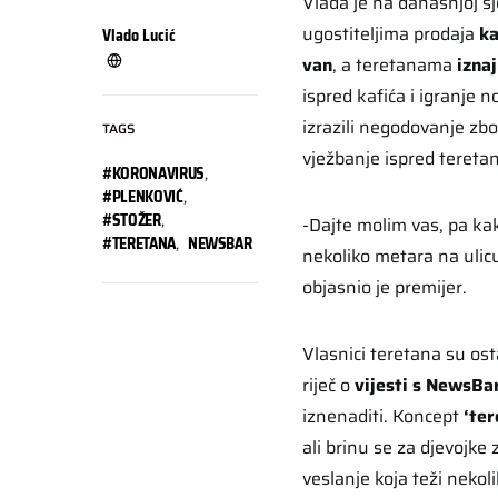
Vlada je na današnjoj sj
ugostiteljima prodaja
ka
Vlado Lucić
van
, a teretanama
iznaj
ispred kafića i igranje
izrazili negodovanje zbo
TAGS
vježbanje ispred tereta
#KORONAVIRUS
,
#PLENKOVIĆ
,
#STOŽER
,
-Dajte molim vas, pa kak
#TERETANA
,
NEWSBAR
nekoliko metara na ulicu
objasnio je premijer.
Vlasnici teretana su ost
riječ o
vijesti s NewsBa
iznenaditi. Koncept
‘ter
ali brinu se za djevojke
veslanje koja teži nekol