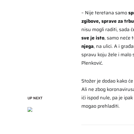
– Nije teretana samo
sp
zgibove, sprave za trb
nisu mogli raditi, sada ć
sve je isto
, samo neće t
njega
, na ulici. A i gr
spravu koju žele i malo 
Plenković.
Stožer je dodao kako će
Ali ne zbog koronavirus
ići ispod nule, pa je ip
UP NEXT
mogao prehladiti.