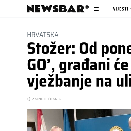
VIJESTI
HRVATSKA
Stožer: Od pon
GO’, građani će
vježbanje na uli
2 MINUTE ČITANJA