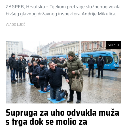
ZAGREB, Hrvatska – Tijekom pretrage službenog vozila
bivšeg glavnog državnog inspektora Andrije Mikulića,…
VLADO LUCIĆ
VIJESTI
Supruga za uho odvukla muža
s trga dok se molio za