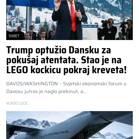
SVIJET
Trump optužio Dansku za
pokušaj atentata. Stao je na
LEGO kockicu pokraj kreveta!
DAVOS/WASHINGTON – Svjetski ekonomski forum u
Davosu jutros je naglo prekinut, a…
VLADO LUCIĆ