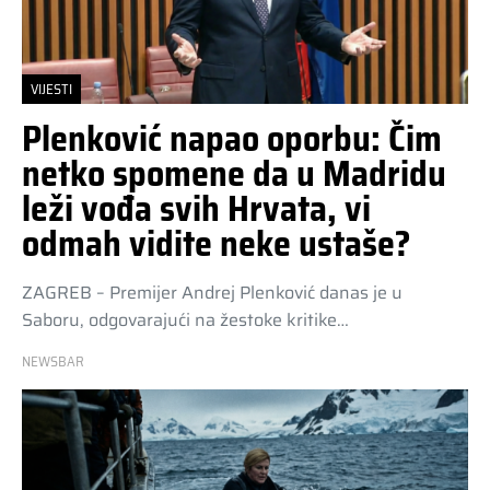
VIJESTI
Plenković napao oporbu: Čim
netko spomene da u Madridu
leži vođa svih Hrvata, vi
odmah vidite neke ustaše?
ZAGREB – Premijer Andrej Plenković danas je u
Saboru, odgovarajući na žestoke kritike…
NEWSBAR