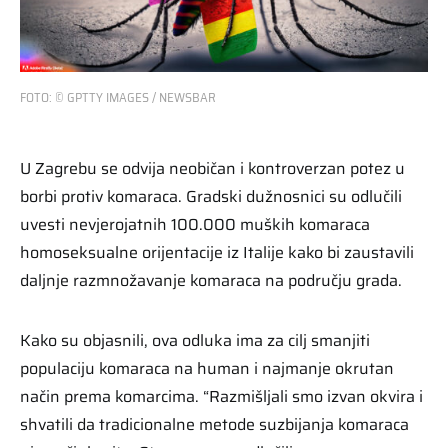
FOTO: © GPTTY IMAGES / NEWSBAR
U Zagrebu se odvija neobičan i kontroverzan potez u
borbi protiv komaraca. Gradski dužnosnici su odlučili
uvesti nevjerojatnih 100.000 muških komaraca
homoseksualne orijentacije iz Italije kako bi zaustavili
daljnje razmnožavanje komaraca na području grada.
Kako su objasnili, ova odluka ima za cilj smanjiti
populaciju komaraca na human i najmanje okrutan
način prema komarcima. “Razmišljali smo izvan okvira i
shvatili da tradicionalne metode suzbijanja komaraca