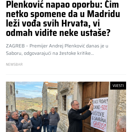
Plenković napao oporbu: Čim
netko spomene da u Madridu
leži vođa svih Hrvata, vi
odmah vidite neke ustaše?
ZAGREB – Premijer Andrej Plenković danas je u
Saboru, odgovarajući na žestoke kritike…
NEWSBAR
VIJESTI