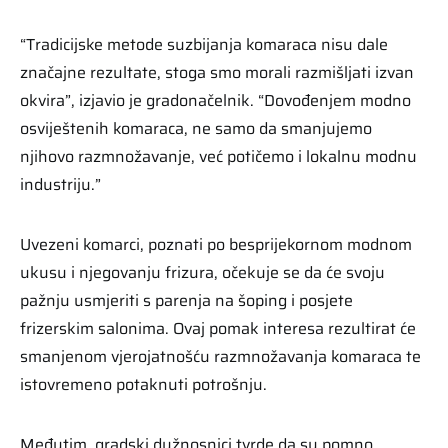
“Tradicijske metode suzbijanja komaraca nisu dale
značajne rezultate, stoga smo morali razmišljati izvan
okvira”, izjavio je gradonačelnik. “Dovođenjem modno
osviještenih komaraca, ne samo da smanjujemo
njihovo razmnožavanje, već potičemo i lokalnu modnu
industriju.”
Uvezeni komarci, poznati po besprijekornom modnom
ukusu i njegovanju frizura, očekuje se da će svoju
pažnju usmjeriti s parenja na šoping i posjete
frizerskim salonima. Ovaj pomak interesa rezultirat će
smanjenom vjerojatnošću razmnožavanja komaraca te
istovremeno potaknuti potrošnju.
Međutim, gradski dužnosnici tvrde da su pomno