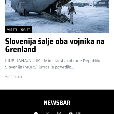
VIJESTI
SVIJET
Slovenija šalje oba vojnika na
Grenland
LJUBLJANA/NUUK – Ministarstvo obrane Republike
Slovenije (MORS) jutros je potvrdilo…
VLADO LUCIĆ
NEWSBAR
39K