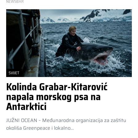
NEWSBAR
SVIJET
Kolinda Grabar-Kitarović
napala morskog psa na
Antarktici
JUŽNI OCEAN – Međunarodna organizacija za zaštitu
okoliša Greenpeace i lokalno…