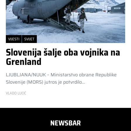
VIJESTI
SVIJET
Slovenija šalje oba vojnika na
Grenland
LJUBLJANA/NUUK – Ministarstvo obrane Republike
Slovenije (MORS) jutros je potvrdilo…
VLADO LUCIĆ
NEWSBAR