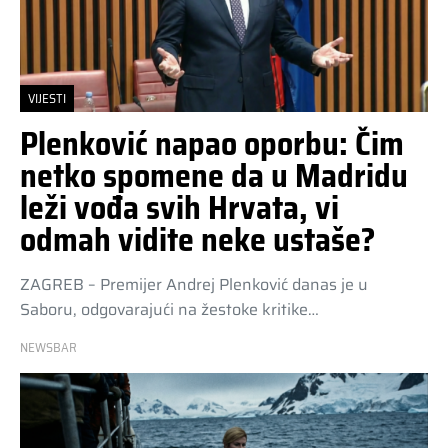
VIJESTI
Plenković napao oporbu: Čim
netko spomene da u Madridu
leži vođa svih Hrvata, vi
odmah vidite neke ustaše?
ZAGREB – Premijer Andrej Plenković danas je u
Saboru, odgovarajući na žestoke kritike…
NEWSBAR