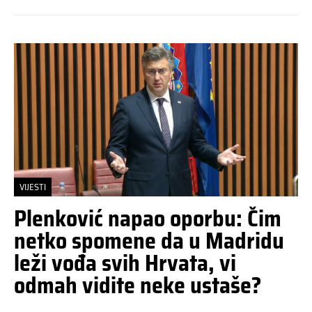
VIJESTI
Plenković napao oporbu: Čim
netko spomene da u Madridu
leži vođa svih Hrvata, vi
odmah vidite neke ustaše?