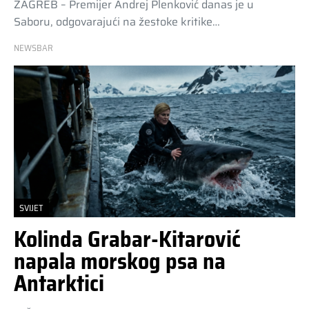
ZAGREB – Premijer Andrej Plenković danas je u
Saboru, odgovarajući na žestoke kritike…
NEWSBAR
SVIJET
Kolinda Grabar-Kitarović
napala morskog psa na
Antarktici