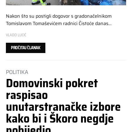
Nakon što su postigli dogovor s gradonačelnikom
Tomislavom Tomaševićem radnici Čistoće danas…
VLADO LUCIĆ
PROČITAJ ČLANAK
POLITIKA
Domovinski pokret
raspisao
unutarstranačke izbore
kako bi i Škoro negdje
pobijedio