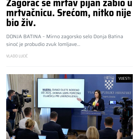
Zagorac se mrtav pijan zabio u
mrtvačnicu. Srećom, nitko nije
bio živ.
DONJA BATINA – Mirno zagorsko selo Donja Batina
sinoć je probudio zvuk lomljave…
VLADO LUCIĆ
VIJESTI