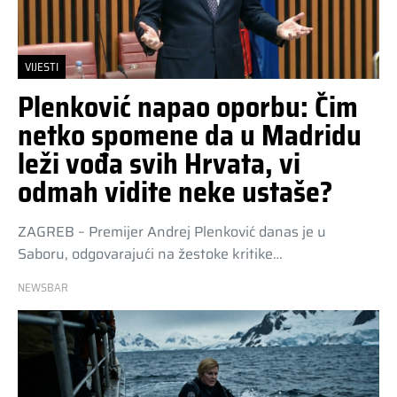
VIJESTI
Plenković napao oporbu: Čim
netko spomene da u Madridu
leži vođa svih Hrvata, vi
odmah vidite neke ustaše?
ZAGREB – Premijer Andrej Plenković danas je u
Saboru, odgovarajući na žestoke kritike…
NEWSBAR