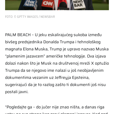
FOTO: © GPTTY IMAGES / NEWSBAR
PALM BEACH – U jeku eskalirajućeg sukoba između
bivšeg predsjednika Donalda Trumpa i tehnološkog
magnata Elona Muska, Trump je upravo nazvao Muska
“plamenim jazavcem” američke tehnologije. Ova izjava
dolazi nakon što je Musk na društvenoj mreži X optužio
Trumpa da se njegovo ime nalazi u još neobjavljenim
dokumentima vezanim uz Jeffreyja Epsteina,
sugerirajući da je to razlog zašto ti dokumenti još nisu
postali javni.
“Pogledajte ga – do jučer nije znao ništa, a danas riga