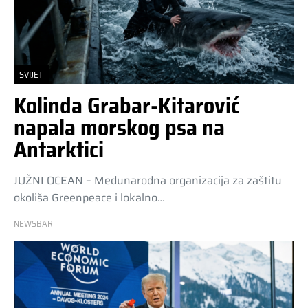
SVIJET
Kolinda Grabar-Kitarović
napala morskog psa na
Antarktici
JUŽNI OCEAN – Međunarodna organizacija za zaštitu
okoliša Greenpeace i lokalno…
NEWSBAR