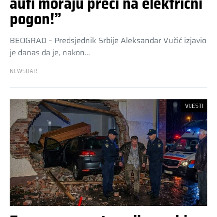
auti moraju preći na električni
pogon!”
BEOGRAD – Predsjednik Srbije Aleksandar Vučić izjavio
je danas da je, nakon…
NEWSBAR
VIJESTI