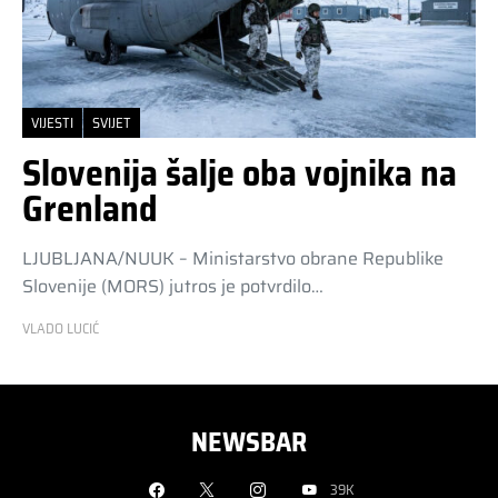
VIJESTI
SVIJET
Slovenija šalje oba vojnika na
Grenland
LJUBLJANA/NUUK – Ministarstvo obrane Republike
Slovenije (MORS) jutros je potvrdilo…
VLADO LUCIĆ
NEWSBAR
39K