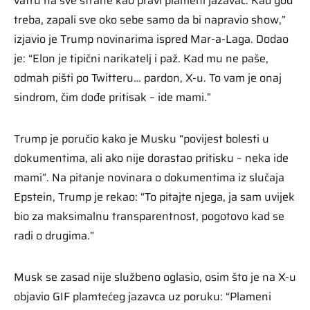
vatru na sve strane kao pravi plameni jazavac. Kad god
treba, zapali sve oko sebe samo da bi napravio show,”
izjavio je Trump novinarima ispred Mar-a-Laga. Dodao
je: “Elon je tipični narikatelj i paž. Kad mu ne paše,
odmah pišti po Twitteru… pardon, X-u. To vam je onaj
sindrom, čim dođe pritisak – ide mami.”
Trump je poručio kako je Musku “povijest bolesti u
dokumentima, ali ako nije dorastao pritisku – neka ide
mami”. Na pitanje novinara o dokumentima iz slučaja
Epstein, Trump je rekao: “To pitajte njega, ja sam uvijek
bio za maksimalnu transparentnost, pogotovo kad se
radi o drugima.”
Musk se zasad nije službeno oglasio, osim što je na X-u
objavio GIF plamtećeg jazavca uz poruku: “Plameni