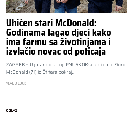
Uhićen stari McDonald:
Godinama lagao djeci kako
ima farmu sa životinjama i
izvlačio novac od poticaja
ZAGREB – U jutarnjoj akciji PNUSKOK-a uhićen je Đuro
McDonald (71) iz Štitara pokraj…
VLADO LUCIĆ
OGLAS