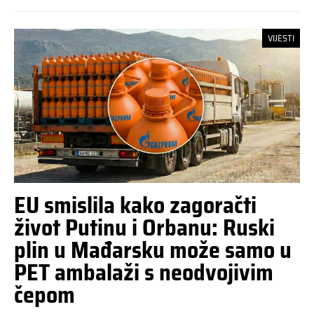
VIJESTI
EU smislila kako zagoračti
život Putinu i Orbanu: Ruski
plin u Mađarsku može samo u
PET ambalaži s neodvojivim
čepom