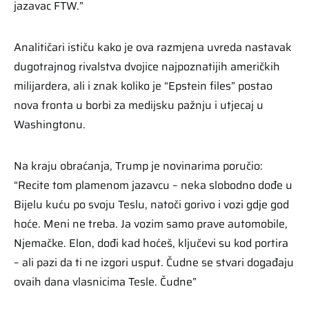
jazavac FTW.”
Analitičari ističu kako je ova razmjena uvreda nastavak
dugotrajnog rivalstva dvojice najpoznatijih američkih
milijardera, ali i znak koliko je “Epstein files” postao
nova fronta u borbi za medijsku pažnju i utjecaj u
Washingtonu.
Na kraju obraćanja, Trump je novinarima poručio:
“Recite tom plamenom jazavcu – neka slobodno dođe u
Bijelu kuću po svoju Teslu, natoči gorivo i vozi gdje god
hoće. Meni ne treba. Ja vozim samo prave automobile,
Njemačke. Elon, dođi kad hoćeš, ključevi su kod portira
– ali pazi da ti ne izgori usput. Čudne se stvari događaju
ovaih dana vlasnicima Tesle. Čudne”