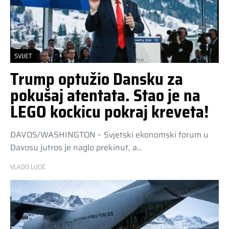
SVIJET
Trump optužio Dansku za
pokušaj atentata. Stao je na
LEGO kockicu pokraj kreveta!
DAVOS/WASHINGTON – Svjetski ekonomski forum u
Davosu jutros je naglo prekinut, a…
VLADO LUCIĆ