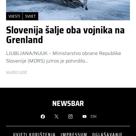
VIJESTI
SVIJET
Slovenija šalje oba vojnika na
Grenland
LJUBLJANA/NUUK – Ministarstvo obrane Republike
Slovenije (MORS) jutros je potvrdilo…
VLADO LUCIĆ
NEWSBAR
39K
UVJETI KORIŠTENJA
IMPRESSUM
OGLAŠAVANJE