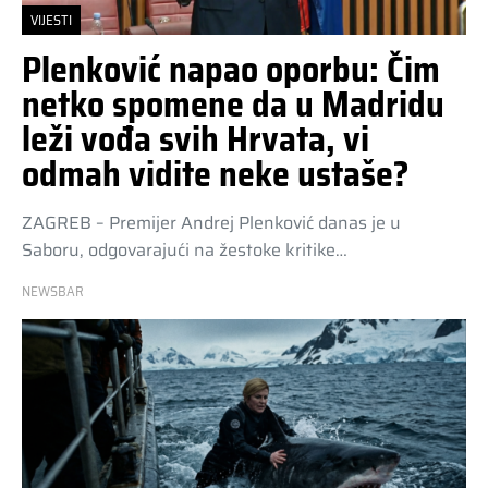
VIJESTI
Plenković napao oporbu: Čim
netko spomene da u Madridu
leži vođa svih Hrvata, vi
odmah vidite neke ustaše?
ZAGREB – Premijer Andrej Plenković danas je u
Saboru, odgovarajući na žestoke kritike…
NEWSBAR