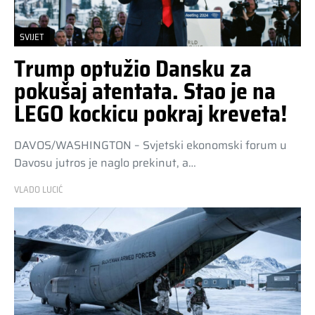
SVIJET
Trump optužio Dansku za
pokušaj atentata. Stao je na
LEGO kockicu pokraj kreveta!
DAVOS/WASHINGTON – Svjetski ekonomski forum u
Davosu jutros je naglo prekinut, a…
VLADO LUCIĆ