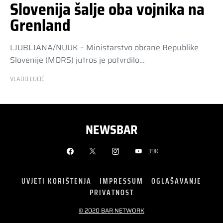
Slovenija šalje oba vojnika na
Grenland
LJUBLJANA/NUUK – Ministarstvo obrane Republike
Slovenije (MORS) jutros je potvrdilo…
VLADO LUCIĆ
NEWSBAR
39K
UVJETI KORIŠTENJA
IMPRESSUM
OGLAŠAVANJE
PRIVATNOST
© 2020 BAR NETWORK