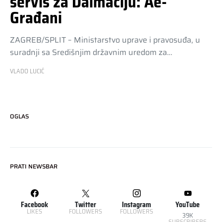
servis za Dalmaciju: Ae-
Građani
ZAGREB/SPLIT – Ministarstvo uprave i pravosuđa, u
suradnji sa Središnjim državnim uredom za…
VLADO LUCIĆ
OGLAS
PRATI NEWSBAR
Facebook
Twitter
Instagram
YouTube
LIKES
FOLLOWERS
FOLLOWERS
39K
SUBSCRIBERS