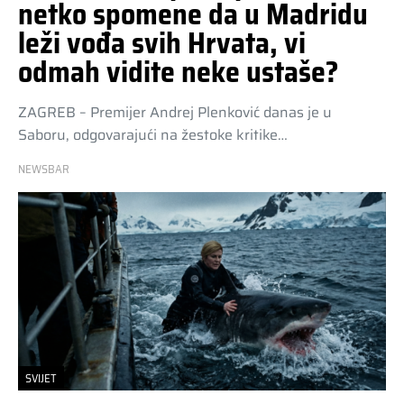
netko spomene da u Madridu
leži vođa svih Hrvata, vi
odmah vidite neke ustaše?
ZAGREB – Premijer Andrej Plenković danas je u
Saboru, odgovarajući na žestoke kritike…
NEWSBAR
SVIJET