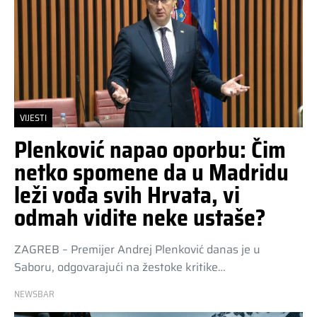
VIJESTI
Plenković napao oporbu: Čim
netko spomene da u Madridu
leži vođa svih Hrvata, vi
odmah vidite neke ustaše?
ZAGREB – Premijer Andrej Plenković danas je u
Saboru, odgovarajući na žestoke kritike…
NEWSBAR