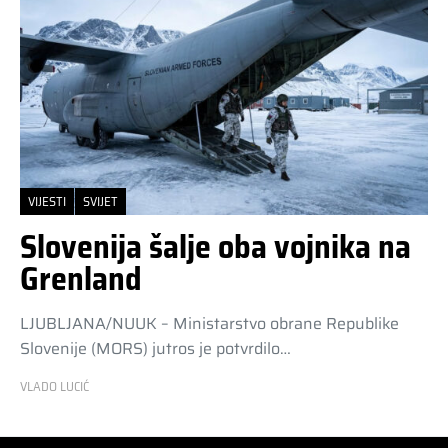
VIJESTI
SVIJET
Slovenija šalje oba vojnika na
Grenland
LJUBLJANA/NUUK – Ministarstvo obrane Republike
Slovenije (MORS) jutros je potvrdilo…
VLADO LUCIĆ