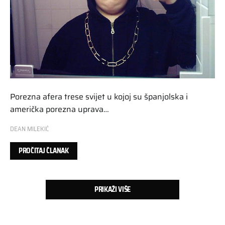
Porezna afera trese svijet u kojoj su španjolska i
američka porezna uprava…
DEAN MILEKIĆ
PROČITAJ ČLANAK
PRIKAŽI VIŠE