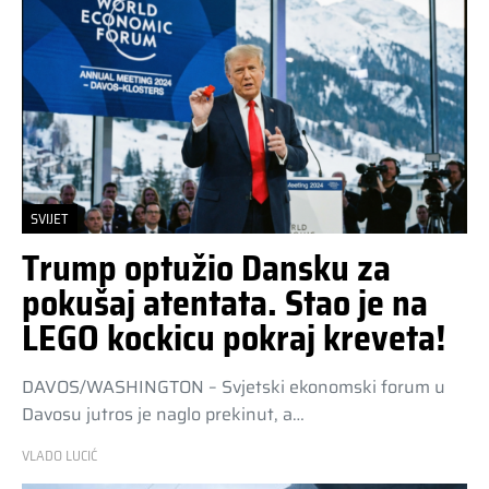
SVIJET
Trump optužio Dansku za
pokušaj atentata. Stao je na
LEGO kockicu pokraj kreveta!
DAVOS/WASHINGTON – Svjetski ekonomski forum u
Davosu jutros je naglo prekinut, a…
VLADO LUCIĆ