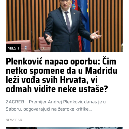
VIJESTI
Plenković napao oporbu: Čim
netko spomene da u Madridu
leži vođa svih Hrvata, vi
odmah vidite neke ustaše?
ZAGREB – Premijer Andrej Plenković danas je u
Saboru, odgovarajući na žestoke kritike…
NEWSBAR