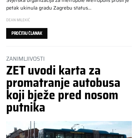
Svjetska organizacija za metropole Metropolis prošli je
petak ukinula gradu Zagrebu status…
DEAN MILEKIĆ
PROČITAJ ČLANAK
ZANIMLJIVOSTI
ZET uvodi karta za
promatranje autobusa
koji bježe pred nosom
putnika