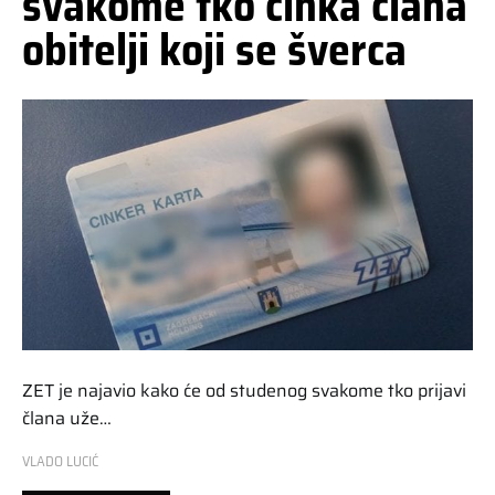
svakome tko cinka člana
obitelji koji se šverca
ZET je najavio kako će od studenog svakome tko prijavi
člana uže…
VLADO LUCIĆ