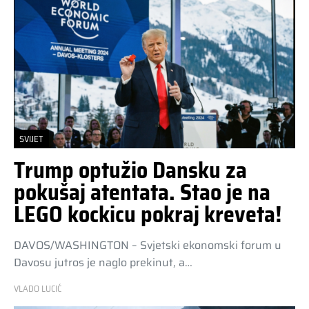
SVIJET
Trump optužio Dansku za
pokušaj atentata. Stao je na
LEGO kockicu pokraj kreveta!
DAVOS/WASHINGTON – Svjetski ekonomski forum u
Davosu jutros je naglo prekinut, a…
VLADO LUCIĆ