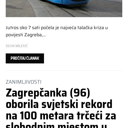
Jutros oko 7 sati počela je najveća talačka kriza u
povijesti Zagreba,…
DEAN MILEKIĆ
PROČITAJ ČLANAK
ZANIMLJIVOSTI
Zagrepčanka (96)
oborila svjetski rekord
na 100 metara trčeći za
slobodnim mjestom u