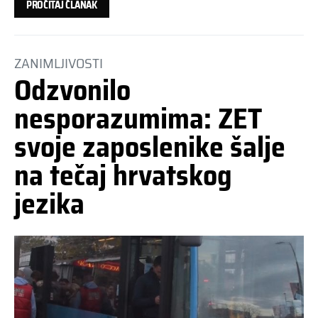
PROČITAJ ČLANAK
ZANIMLJIVOSTI
Odzvonilo
nesporazumima: ZET
svoje zaposlenike šalje
na tečaj hrvatskog
jezika