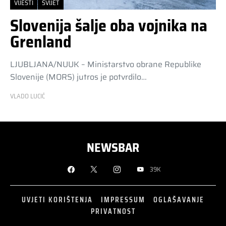
VIJESTI
SVIJET
Slovenija šalje oba vojnika na
Grenland
LJUBLJANA/NUUK – Ministarstvo obrane Republike
Slovenije (MORS) jutros je potvrdilo…
VLADO LUCIĆ
NEWSBAR
39K
UVJETI KORIŠTENJA
IMPRESSUM
OGLAŠAVANJE
PRIVATNOST