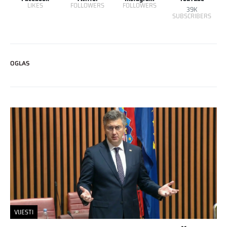
LIKES
FOLLOWERS
FOLLOWERS
39K
SUBSCRIBERS
OGLAS
VIJESTI