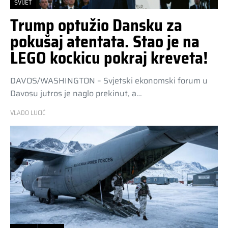
SVIJET
Trump optužio Dansku za
pokušaj atentata. Stao je na
LEGO kockicu pokraj kreveta!
DAVOS/WASHINGTON – Svjetski ekonomski forum u
Davosu jutros je naglo prekinut, a…
VLADO LUCIĆ