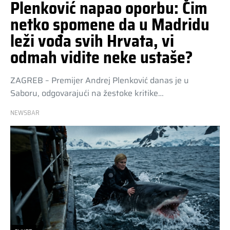
Plenković napao oporbu: Čim
netko spomene da u Madridu
leži vođa svih Hrvata, vi
odmah vidite neke ustaše?
ZAGREB – Premijer Andrej Plenković danas je u
Saboru, odgovarajući na žestoke kritike…
NEWSBAR