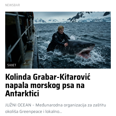
NEWSBAR
SVIJET
Kolinda Grabar-Kitarović
napala morskog psa na
Antarktici
JUŽNI OCEAN – Međunarodna organizacija za zaštitu
okoliša Greenpeace i lokalno…