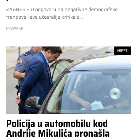
ZAGREB – U odgovoru na negativne demografske
trendove i sve učestalije kritike o…
NEWSBAR
VIJESTI
Policija u automobilu kod
Andrije Mikulića pronašla