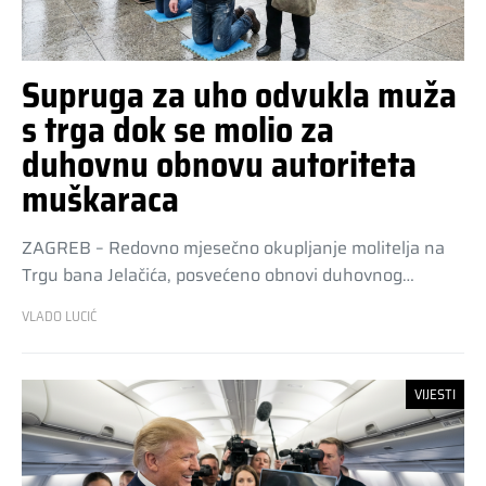
Supruga za uho odvukla muža
s trga dok se molio za
duhovnu obnovu autoriteta
muškaraca
ZAGREB – Redovno mjesečno okupljanje molitelja na
Trgu bana Jelačića, posvećeno obnovi duhovnog…
VLADO LUCIĆ
VIJESTI