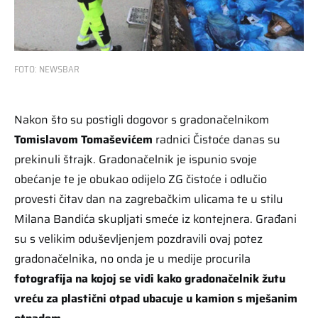
FOTO: NEWSBAR
Nakon što su postigli dogovor s gradonačelnikom
Tomislavom Tomaševićem
radnici Čistoće danas su
prekinuli štrajk. Gradonačelnik je ispunio svoje
obećanje te je obukao odijelo ZG čistoće i odlučio
provesti čitav dan na zagrebačkim ulicama te u stilu
Milana Bandića skupljati smeće iz kontejnera. Građani
su s velikim oduševljenjem pozdravili ovaj potez
gradonačelnika, no onda je u medije procurila
fotografija na kojoj se vidi kako gradonačelnik žutu
vreću za plastični otpad ubacuje u kamion s mješanim