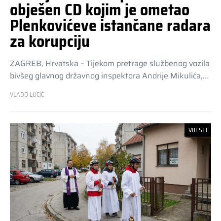
obješen CD kojim je ometao
Plenkovićeve istančane radara
za korupciju
ZAGREB, Hrvatska – Tijekom pretrage službenog vozila
bivšeg glavnog državnog inspektora Andrije Mikulića,…
VLADO LUCIĆ
VIJESTI