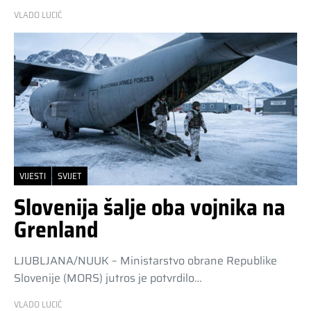
VLADO LUCIĆ
VIJESTI
SVIJET
Slovenija šalje oba vojnika na
Grenland
LJUBLJANA/NUUK – Ministarstvo obrane Republike
Slovenije (MORS) jutros je potvrdilo…
VLADO LUCIĆ