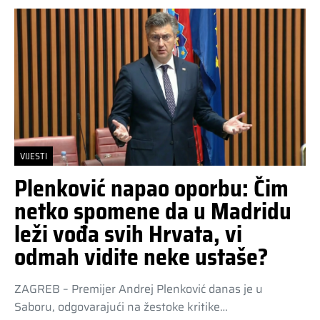
VIJESTI
Plenković napao oporbu: Čim
netko spomene da u Madridu
leži vođa svih Hrvata, vi
odmah vidite neke ustaše?
ZAGREB – Premijer Andrej Plenković danas je u
Saboru, odgovarajući na žestoke kritike…