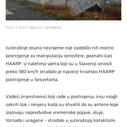
FOTO: © GPTTY IMAGES / NEWSBAR
Jučerašnje olujno nevrijeme nije zaobišlo niti moćno
postrojenje za manipulaciju ionosfere, poznato kao
HAARP. U naletima vjetra koji su u Slavoniji iznosili
preko 180 km/h stradalo je najveće hrvatsko HAARP
postrojenje u Sesvetama.
Vodeći znanstvenici koji rade u postrojenju nisu mogli
sakriti šok i nevjeru kada su shvatili da su antene koje
izazivaju nepredvidive vremenske pojave, oluje,
tornada i uragane – stradale u jučerašnjoj kataklizmi.