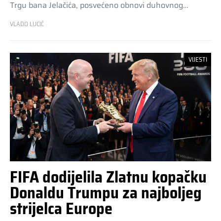
Trgu bana Jelačića, posvećeno obnovi duhovnog…
VLADO LUCIĆ
VIJESTI
FIFA dodijelila Zlatnu kopačku
Donaldu Trumpu za najboljeg
strijelca Europe