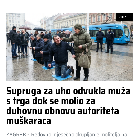
VIJESTI
Supruga za uho odvukla muža
s trga dok se molio za
duhovnu obnovu autoriteta
muškaraca
ZAGREB – Redovno mjesečno okupljanje molitelja na