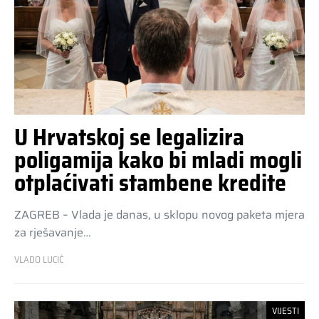
U Hrvatskoj se legalizira
poligamija kako bi mladi mogli
otplaćivati stambene kredite
ZAGREB – Vlada je danas, u sklopu novog paketa mjera
za rješavanje…
VLADO LUCIĆ
VIJESTI