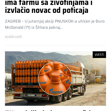
ima farmu sa životinjama i
izvlačio novac od poticaja
ZAGREB – U jutarnjoj akciji PNUSKOK-a uhićen je Đuro
McDonald (71) iz Štitara pokraj…
VLADO LUCIĆ
VIJESTI