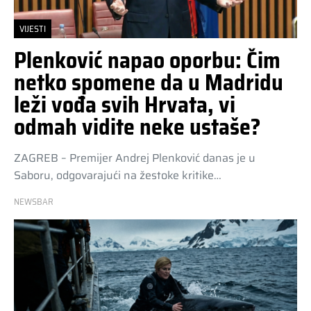
VIJESTI
Plenković napao oporbu: Čim
netko spomene da u Madridu
leži vođa svih Hrvata, vi
odmah vidite neke ustaše?
ZAGREB – Premijer Andrej Plenković danas je u
Saboru, odgovarajući na žestoke kritike…
NEWSBAR