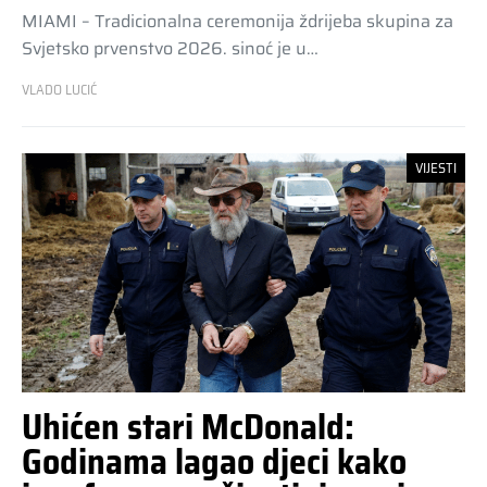
MIAMI – Tradicionalna ceremonija ždrijeba skupina za
Svjetsko prvenstvo 2026. sinoć je u…
VLADO LUCIĆ
VIJESTI
Uhićen stari McDonald:
Godinama lagao djeci kako