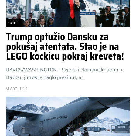
SVIJET
Trump optužio Dansku za
pokušaj atentata. Stao je na
LEGO kockicu pokraj kreveta!
DAVOS/WASHINGTON – Svjetski ekonomski forum u
Davosu jutros je naglo prekinut, a…
VLADO LUCIĆ