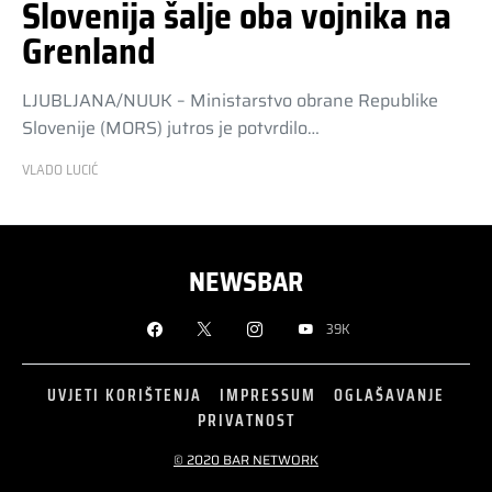
Slovenija šalje oba vojnika na
Grenland
LJUBLJANA/NUUK – Ministarstvo obrane Republike
Slovenije (MORS) jutros je potvrdilo…
VLADO LUCIĆ
NEWSBAR
39K
UVJETI KORIŠTENJA
IMPRESSUM
OGLAŠAVANJE
PRIVATNOST
© 2020 BAR NETWORK