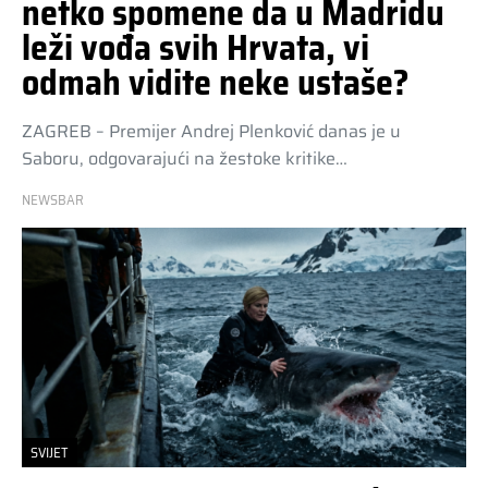
netko spomene da u Madridu
leži vođa svih Hrvata, vi
odmah vidite neke ustaše?
ZAGREB – Premijer Andrej Plenković danas je u
Saboru, odgovarajući na žestoke kritike…
NEWSBAR
SVIJET