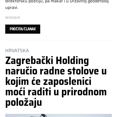
direktorsku poziciju, pa makar i u Državnoj geodetskoj
upravi.
NEWSBAR
PROČITAJ ČLANAK
HRVATSKA
Zagrebački Holding
naručio radne stolove u
kojim će zaposlenici
moći raditi u prirodnom
položaju