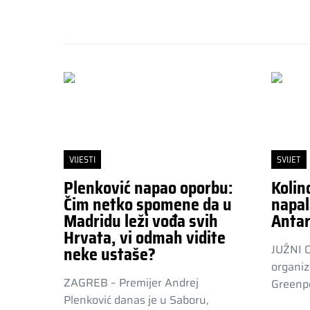
VIJESTI
SVIJET
Plenković napao oporbu:
Kolin
Čim netko spomene da u
napal
Madridu leži vođa svih
Antar
Hrvata, vi odmah vidite
JUŽNI 
neke ustaše?
organiz
ZAGREB – Premijer Andrej
Greenpe
Plenković danas je u Saboru,