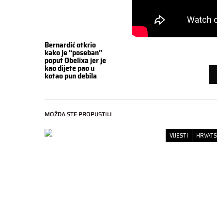
Bernardić otkrio
kako je “poseban”
poput Obelixa jer je
kao dijete pao u
kotao pun debila
MOŽDA STE PROPUSTILI
VIJESTI
HRVAT