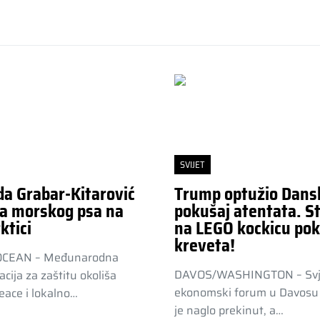
SVIJET
da Grabar-Kitarović
Trump optužio Dans
a morskog psa na
pokušaj atentata. St
ktici
na LEGO kockicu pok
kreveta!
OCEAN – Međunarodna
DAVOS/WASHINGTON – Svj
acija za zaštitu okoliša
ekonomski forum u Davosu 
ace i lokalno…
je naglo prekinut, a…