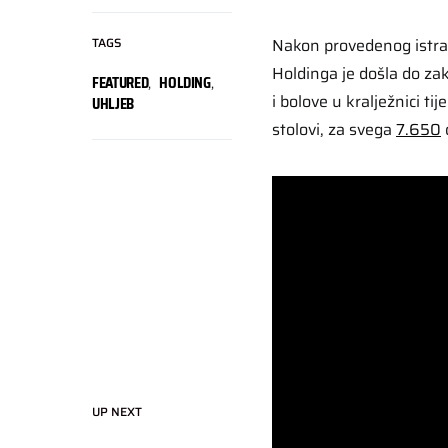
TAGS
Nakon provedenog istraž
Holdinga je došla do zak
FEATURED
,
HOLDING
,
i bolove u kralježnici t
UHLJEB
stolovi, za svega
7.650
d
UP NEXT