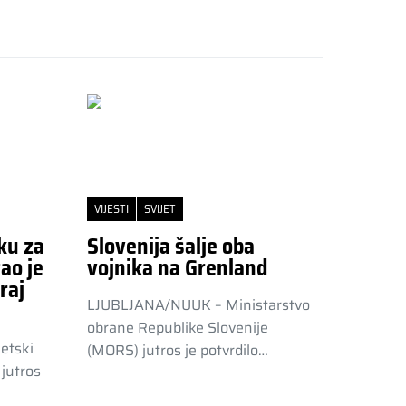
VIJESTI
SVIJET
ku za
Slovenija šalje oba
ao je
vojnika na Grenland
raj
LJUBLJANA/NUUK – Ministarstvo
obrane Republike Slovenije
etski
(MORS) jutros je potvrdilo…
jutros