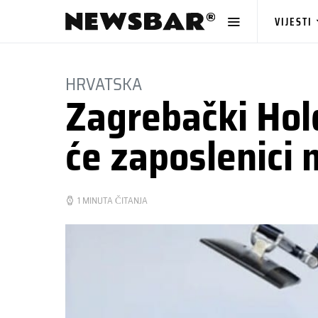
VIJESTI
HRVATSKA
Zagrebački Hold
će zaposlenici 
1 MINUTA ČITANJA