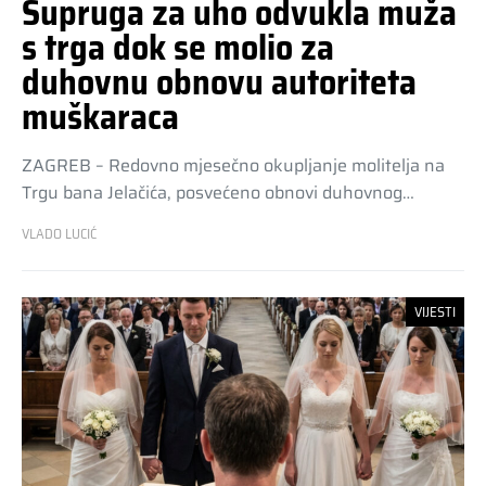
Supruga za uho odvukla muža
s trga dok se molio za
duhovnu obnovu autoriteta
muškaraca
ZAGREB – Redovno mjesečno okupljanje molitelja na
Trgu bana Jelačića, posvećeno obnovi duhovnog…
VLADO LUCIĆ
VIJESTI