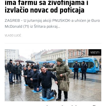
ima farmu sa životinjama i
izvlačio novac od poticaja
ZAGREB – U jutarnjoj akciji PNUSKOK-a uhićen je Đuro
McDonald (71) iz Štitara pokraj…
VLADO LUCIĆ
VIJESTI