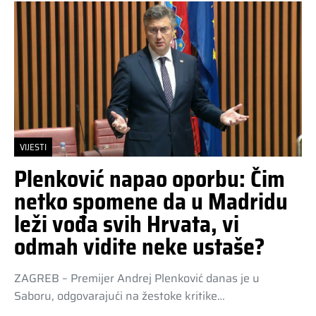
VIJESTI
Plenković napao oporbu: Čim
netko spomene da u Madridu
leži vođa svih Hrvata, vi
odmah vidite neke ustaše?
ZAGREB – Premijer Andrej Plenković danas je u
Saboru, odgovarajući na žestoke kritike…