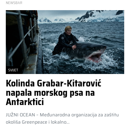
NEWSBAR
SVIJET
Kolinda Grabar-Kitarović
napala morskog psa na
Antarktici
JUŽNI OCEAN – Međunarodna organizacija za zaštitu
okoliša Greenpeace i lokalno…