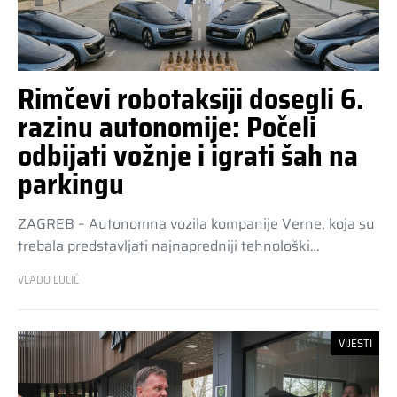
Rimčevi robotaksiji dosegli 6.
razinu autonomije: Počeli
odbijati vožnje i igrati šah na
parkingu
ZAGREB – Autonomna vozila kompanije Verne, koja su
trebala predstavljati najnapredniji tehnološki…
VLADO LUCIĆ
VIJESTI