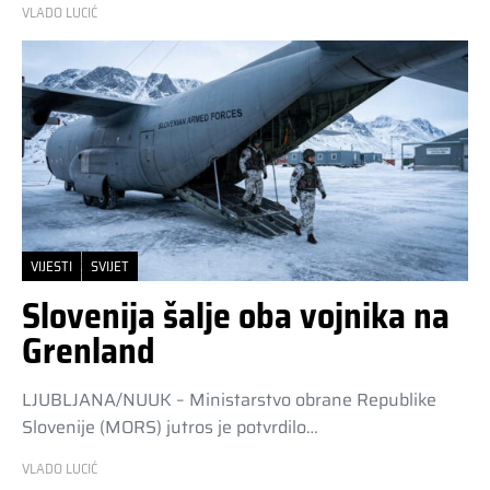
VLADO LUCIĆ
VIJESTI
SVIJET
Slovenija šalje oba vojnika na
Grenland
LJUBLJANA/NUUK – Ministarstvo obrane Republike
Slovenije (MORS) jutros je potvrdilo…
VLADO LUCIĆ