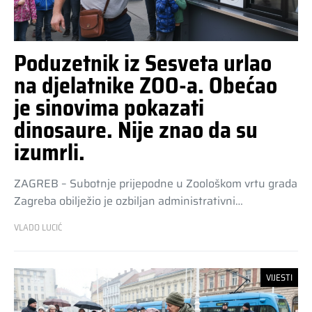
Poduzetnik iz Sesveta urlao
na djelatnike ZOO-a. Obećao
je sinovima pokazati
dinosaure. Nije znao da su
izumrli.
ZAGREB – Subotnje prijepodne u Zoološkom vrtu grada
Zagreba obilježio je ozbiljan administrativni…
VLADO LUCIĆ
VIJESTI