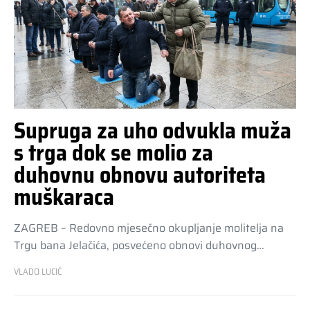
Supruga za uho odvukla muža
s trga dok se molio za
duhovnu obnovu autoriteta
muškaraca
ZAGREB – Redovno mjesečno okupljanje molitelja na
Trgu bana Jelačića, posvećeno obnovi duhovnog…
VLADO LUCIĆ