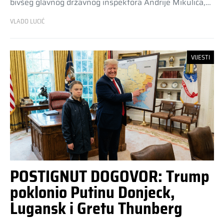
bivšeg glavnog državnog inspektora Andrije Mikulića,…
VLADO LUCIĆ
VIJESTI
POSTIGNUT DOGOVOR: Trump
poklonio Putinu Donjeck,
Lugansk i Gretu Thunberg