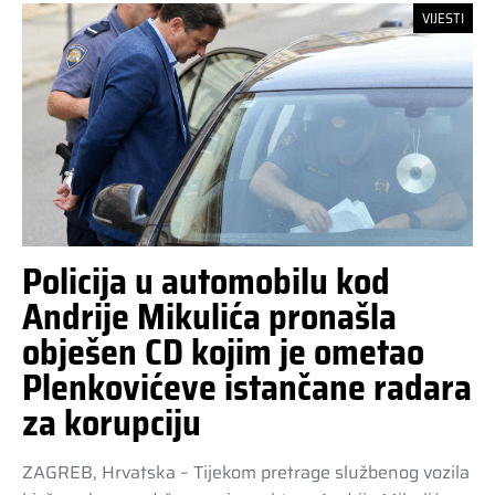
VIJESTI
Policija u automobilu kod
Andrije Mikulića pronašla
obješen CD kojim je ometao
Plenkovićeve istančane radara
za korupciju
ZAGREB, Hrvatska – Tijekom pretrage službenog vozila