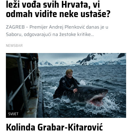
leži vođa svih Hrvata, vi
odmah vidite neke ustaše?
ZAGREB – Premijer Andrej Plenković danas je u
Saboru, odgovarajući na žestoke kritike…
NEWSBAR
SVIJET
Kolinda Grabar-Kitarović