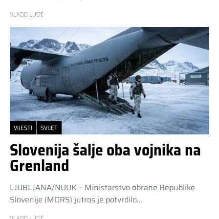
VLADO LUCIĆ
VIJESTI
SVIJET
Slovenija šalje oba vojnika na
Grenland
LJUBLJANA/NUUK – Ministarstvo obrane Republike
Slovenije (MORS) jutros je potvrdilo…
VLADO LUCIĆ