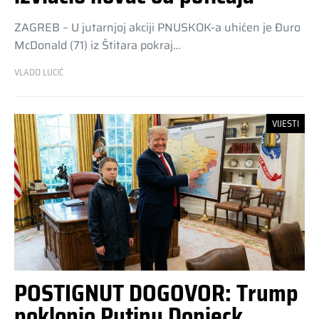
ZAGREB – U jutarnjoj akciji PNUSKOK-a uhićen je Đuro
McDonald (71) iz Štitara pokraj…
VLADO LUCIĆ
VIJESTI
POSTIGNUT DOGOVOR: Trump
poklonio Putinu Donjeck,