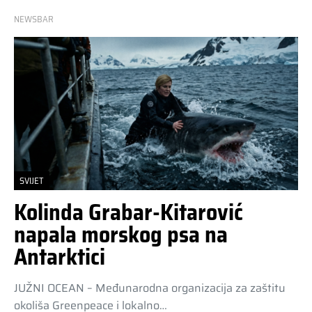
NEWSBAR
SVIJET
Kolinda Grabar-Kitarović
napala morskog psa na
Antarktici
JUŽNI OCEAN – Međunarodna organizacija za zaštitu
okoliša Greenpeace i lokalno…