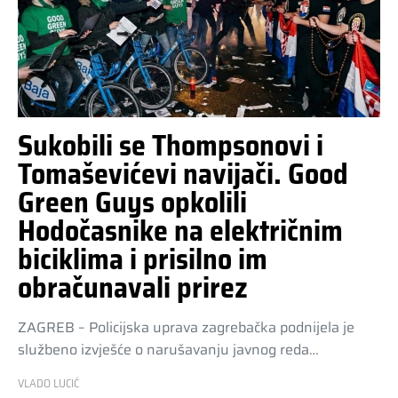
Sukobili se Thompsonovi i
Tomaševićevi navijači. Good
Green Guys opkolili
Hodočasnike na električnim
biciklima i prisilno im
obračunavali prirez
ZAGREB – Policijska uprava zagrebačka podnijela je
službeno izvješće o narušavanju javnog reda…
VLADO LUCIĆ