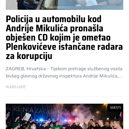
Policija u automobilu kod
Andrije Mikulića pronašla
obješen CD kojim je ometao
Plenkovićeve istančane radara
za korupciju
ZAGREB, Hrvatska – Tijekom pretrage službenog vozila
bivšeg glavnog državnog inspektora Andrije Mikulića,…
VLADO LUCIĆ
VIJESTI