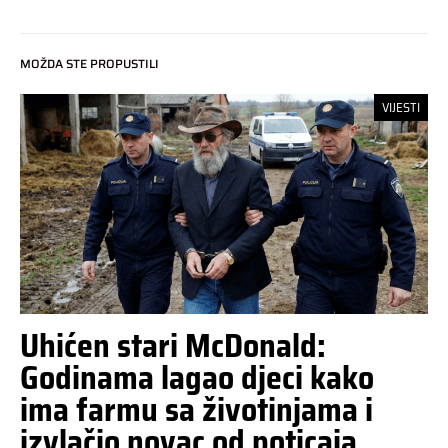
MOŽDA STE PROPUSTILI
VIJESTI
Uhićen stari McDonald:
Godinama lagao djeci kako
ima farmu sa životinjama i
izvlačio novac od poticaja