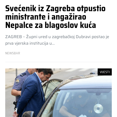
Svećenik iz Zagreba otpustio
ministrante i angažirao
Nepalce za blagoslov kuća
ZAGREB – Župni ured u zagrebačkoj Dubravi postao je
prva vjerska institucija u…
NEWSBAR
VIJESTI