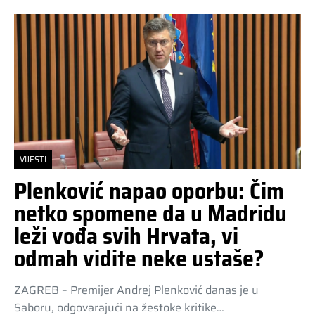
VIJESTI
Plenković napao oporbu: Čim
netko spomene da u Madridu
leži vođa svih Hrvata, vi
odmah vidite neke ustaše?
ZAGREB – Premijer Andrej Plenković danas je u
Saboru, odgovarajući na žestoke kritike…