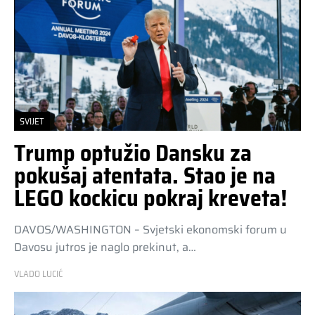
SVIJET
Trump optužio Dansku za
pokušaj atentata. Stao je na
LEGO kockicu pokraj kreveta!
DAVOS/WASHINGTON – Svjetski ekonomski forum u
Davosu jutros je naglo prekinut, a…
VLADO LUCIĆ