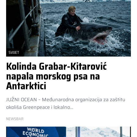
SVIJET
Kolinda Grabar-Kitarović
napala morskog psa na
Antarktici
JUŽNI OCEAN – Međunarodna organizacija za zaštitu
okoliša Greenpeace i lokalno…
NEWSBAR