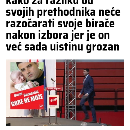
kako za razliku od
svojih prethodnika neće
razočarati svoje birače
nakon izbora jer je on
već sada uistinu grozan