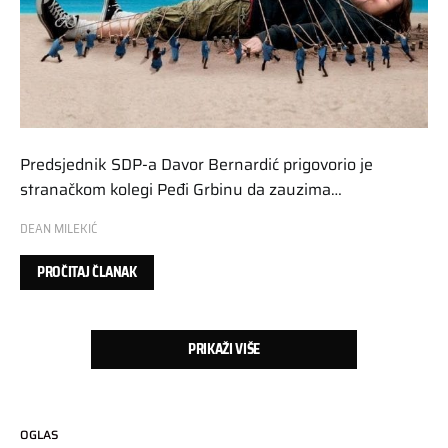
Predsjednik SDP-a Davor Bernardić prigovorio je
stranačkom kolegi Peđi Grbinu da zauzima…
DEAN MILEKIĆ
PROČITAJ ČLANAK
PRIKAŽI VIŠE
OGLAS