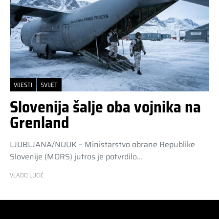
VIJESTI
SVIJET
Slovenija šalje oba vojnika na
Grenland
LJUBLJANA/NUUK – Ministarstvo obrane Republike
Slovenije (MORS) jutros je potvrdilo…
VLADO LUCIĆ