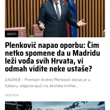
VIJESTI
Plenković napao oporbu: Čim
netko spomene da u Madridu
leži vođa svih Hrvata, vi
odmah vidite neke ustaše?
ZAGREB – Premijer Andrej Plenković danas je u
Saboru, odgovarajući na žestoke kritike…
NEWSBAR