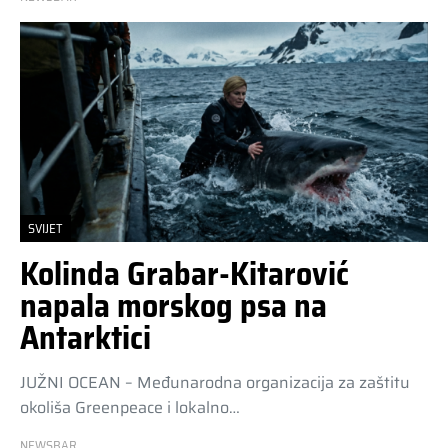
SVIJET
Kolinda Grabar-Kitarović
napala morskog psa na
Antarktici
JUŽNI OCEAN – Međunarodna organizacija za zaštitu
okoliša Greenpeace i lokalno…
NEWSBAR