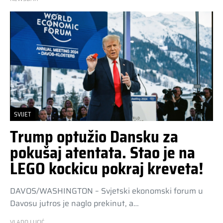
SVIJET
Trump optužio Dansku za
pokušaj atentata. Stao je na
LEGO kockicu pokraj kreveta!
DAVOS/WASHINGTON – Svjetski ekonomski forum u
Davosu jutros je naglo prekinut, a…
VLADO LUCIĆ