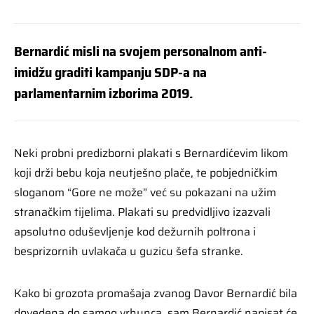
Bernardić misli na svojem personalnom anti-
imidžu graditi kampanju SDP-a na
parlamentarnim izborima 2019.
Neki probni predizborni plakati s Bernardićevim likom
koji drži bebu koja neutješno plače, te pobjedničkim
sloganom “Gore ne može” već su pokazani na užim
stranačkim tijelima. Plakati su predvidljivo izazvali
apsolutno oduševljenje kod dežurnih poltrona i
besprizornih uvlakača u guzicu šefa stranke.
Kako bi grozota promašaja zvanog Davor Bernardić bila
dovedena do samog vrhunca, sam Bernardić napisat će