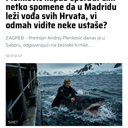
netko spomene da u Madridu
leži vođa svih Hrvata, vi
odmah vidite neke ustaše?
ZAGREB – Premijer Andrej Plenković danas je u
Saboru, odgovarajući na žestoke kritike…
NEWSBAR
SVIJET