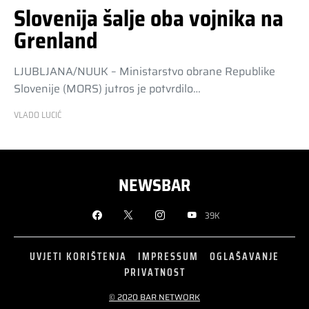
Slovenija šalje oba vojnika na
Grenland
LJUBLJANA/NUUK – Ministarstvo obrane Republike
Slovenije (MORS) jutros je potvrdilo…
VLADO LUCIĆ
NEWSBAR
39K
UVJETI KORIŠTENJA
IMPRESSUM
OGLAŠAVANJE
PRIVATNOST
© 2020 BAR NETWORK