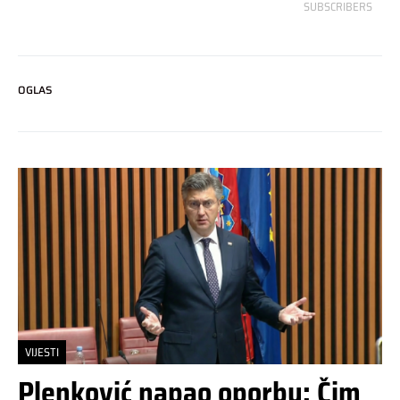
SUBSCRIBERS
OGLAS
VIJESTI
Plenković napao oporbu: Čim