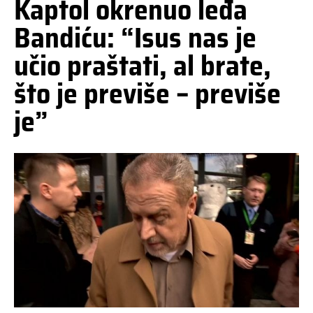
Kaptol okrenuo leđa
Bandiću: “Isus nas je
učio praštati, al brate,
što je previše – previše
je”