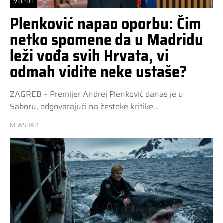
VIJESTI
Plenković napao oporbu: Čim
netko spomene da u Madridu
leži vođa svih Hrvata, vi
odmah vidite neke ustaše?
ZAGREB – Premijer Andrej Plenković danas je u
Saboru, odgovarajući na žestoke kritike…
NEWSBAR