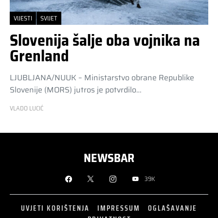
VIJESTI
SVIJET
Slovenija šalje oba vojnika na
Grenland
LJUBLJANA/NUUK – Ministarstvo obrane Republike
Slovenije (MORS) jutros je potvrdilo…
VLADO LUCIĆ
NEWSBAR
39K
UVJETI KORIŠTENJA
IMPRESSUM
OGLAŠAVANJE