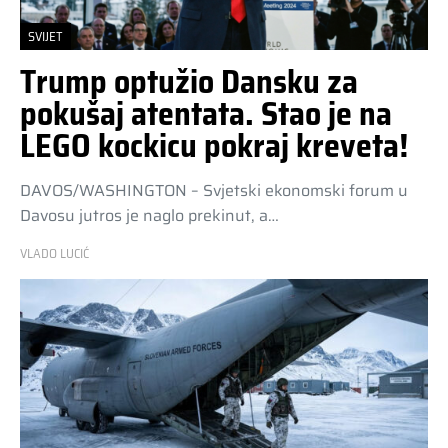
SVIJET
Trump optužio Dansku za
pokušaj atentata. Stao je na
LEGO kockicu pokraj kreveta!
DAVOS/WASHINGTON – Svjetski ekonomski forum u
Davosu jutros je naglo prekinut, a…
VLADO LUCIĆ