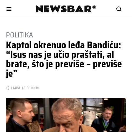
POLITIKA
Kaptol okrenuo leđa Bandiću:
“Isus nas je učio praštati, al
brate, što je previše – previše
je”
1 MINUTA ČITANJA