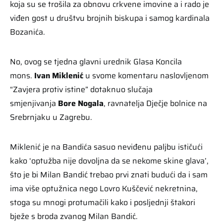
koja su se trošila za obnovu crkvene imovine a i rado je
viđen gost u društvu brojnih biskupa i samog kardinala
Bozanića.
No, ovog se tjedna glavni urednik Glasa Koncila
mons.
Ivan Miklenić
u svome komentaru naslovljenom
“Zavjera protiv istine” dotaknuo slučaja
smjenjivanja
Bore Nogala
, ravnatelja Dječje bolnice na
Srebrnjaku u Zagrebu.
Miklenić je na Bandića sasuo neviđenu paljbu ističući
kako ‘optužba nije dovoljna da se nekome skine glava’,
što je bi Milan Bandić trebao prvi znati budući da i sam
ima više optužnica nego Lovro Kuščević nekretnina,
stoga su mnogi protumačili kako i posljednji štakori
bježe s broda zvanog Milan Bandić.