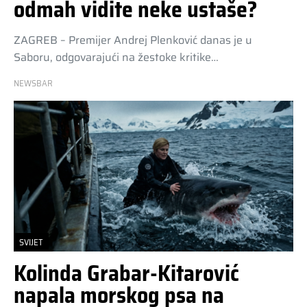
odmah vidite neke ustaše?
ZAGREB – Premijer Andrej Plenković danas je u
Saboru, odgovarajući na žestoke kritike…
NEWSBAR
SVIJET
Kolinda Grabar-Kitarović
napala morskog psa na