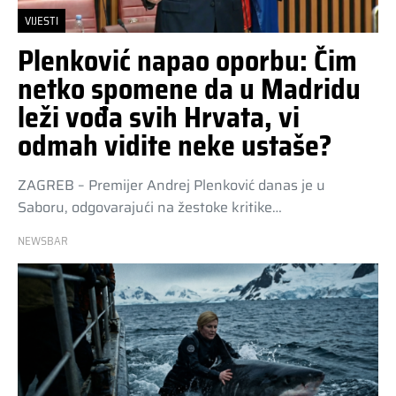
VIJESTI
Plenković napao oporbu: Čim
netko spomene da u Madridu
leži vođa svih Hrvata, vi
odmah vidite neke ustaše?
ZAGREB – Premijer Andrej Plenković danas je u
Saboru, odgovarajući na žestoke kritike…
NEWSBAR