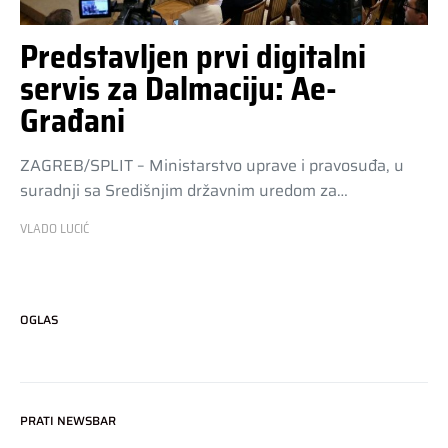
Predstavljen prvi digitalni
servis za Dalmaciju: Ae-
Građani
ZAGREB/SPLIT – Ministarstvo uprave i pravosuđa, u
suradnji sa Središnjim državnim uredom za…
VLADO LUCIĆ
OGLAS
PRATI NEWSBAR