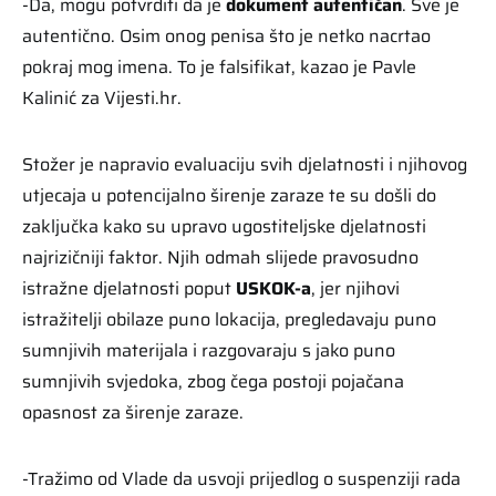
-Da, mogu potvrditi da je
dokument autentičan
. Sve je
autentično. Osim onog penisa što je netko nacrtao
pokraj mog imena. To je falsifikat, kazao je Pavle
Kalinić za Vijesti.hr.
Stožer je napravio evaluaciju svih djelatnosti i njihovog
utjecaja u potencijalno širenje zaraze te su došli do
zaključka kako su upravo ugostiteljske djelatnosti
najrizičniji faktor. Njih odmah slijede pravosudno
istražne djelatnosti poput
USKOK-a
, jer njihovi
istražitelji obilaze puno lokacija, pregledavaju puno
sumnjivih materijala i razgovaraju s jako puno
sumnjivih svjedoka, zbog čega postoji pojačana
opasnost za širenje zaraze.
-Tražimo od Vlade da usvoji prijedlog o suspenziji rada