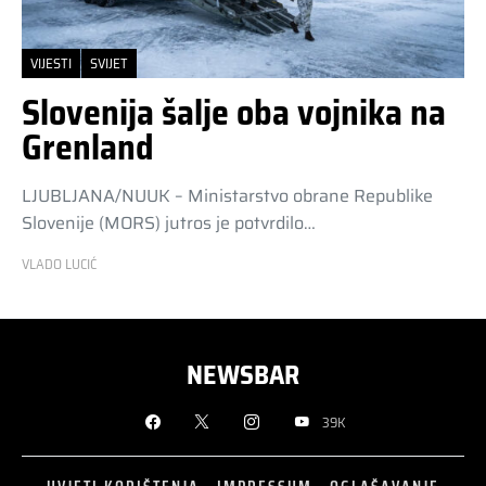
VIJESTI
SVIJET
Slovenija šalje oba vojnika na
Grenland
LJUBLJANA/NUUK – Ministarstvo obrane Republike
Slovenije (MORS) jutros je potvrdilo…
VLADO LUCIĆ
NEWSBAR
39K