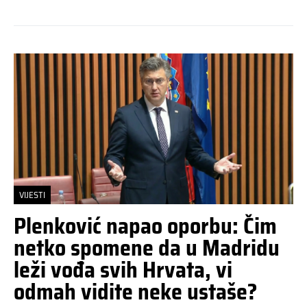
VIJESTI
Plenković napao oporbu: Čim
netko spomene da u Madridu
leži vođa svih Hrvata, vi
odmah vidite neke ustaše?