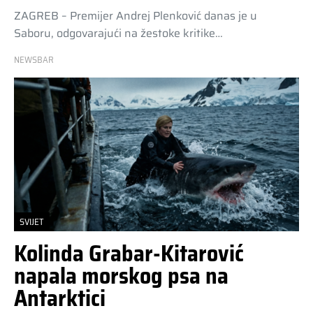
ZAGREB – Premijer Andrej Plenković danas je u
Saboru, odgovarajući na žestoke kritike…
NEWSBAR
SVIJET
Kolinda Grabar-Kitarović
napala morskog psa na
Antarktici