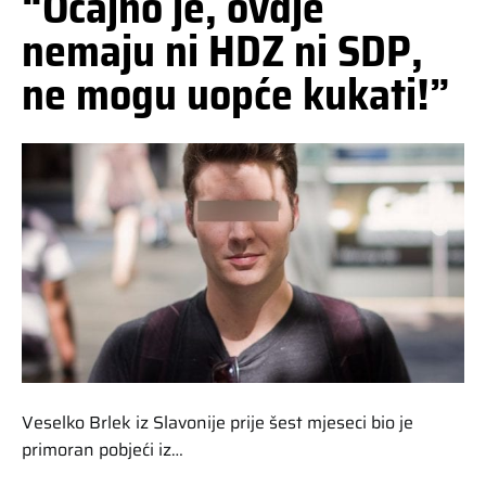
“Očajno je, ovdje
nemaju ni HDZ ni SDP,
ne mogu uopće kukati!”
Veselko Brlek iz Slavonije prije šest mjeseci bio je
primoran pobjeći iz…