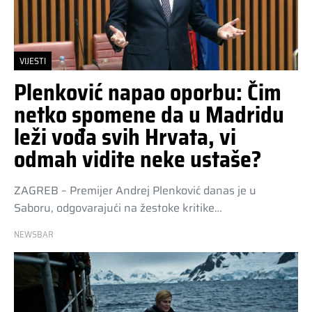
VIJESTI
Plenković napao oporbu: Čim
netko spomene da u Madridu
leži vođa svih Hrvata, vi
odmah vidite neke ustaše?
ZAGREB – Premijer Andrej Plenković danas je u
Saboru, odgovarajući na žestoke kritike…
NEWSBAR