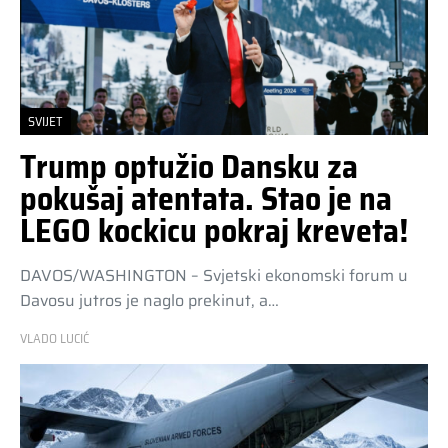
SVIJET
Trump optužio Dansku za
pokušaj atentata. Stao je na
LEGO kockicu pokraj kreveta!
DAVOS/WASHINGTON – Svjetski ekonomski forum u
Davosu jutros je naglo prekinut, a…
VLADO LUCIĆ