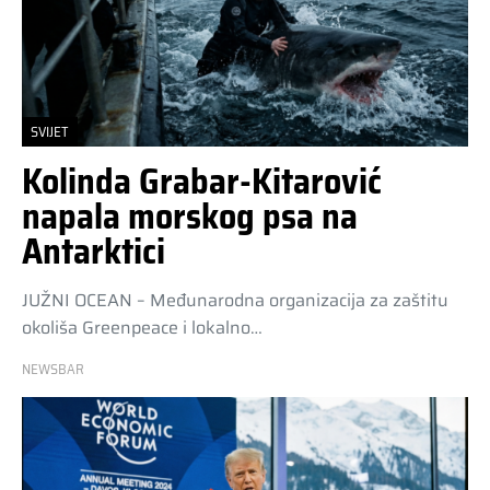
SVIJET
Kolinda Grabar-Kitarović
napala morskog psa na
Antarktici
JUŽNI OCEAN – Međunarodna organizacija za zaštitu
okoliša Greenpeace i lokalno…
NEWSBAR