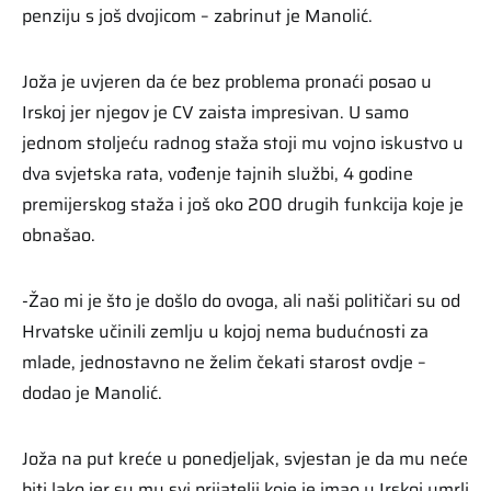
penziju s još dvojicom – zabrinut je Manolić.
Joža je uvjeren da će bez problema pronaći posao u
Irskoj jer njegov je CV zaista impresivan. U samo
jednom stoljeću radnog staža stoji mu vojno iskustvo u
dva svjetska rata, vođenje tajnih službi, 4 godine
premijerskog staža i još oko 200 drugih funkcija koje je
obnašao.
-Žao mi je što je došlo do ovoga, ali naši političari su od
Hrvatske učinili zemlju u kojoj nema budućnosti za
mlade, jednostavno ne želim čekati starost ovdje –
dodao je Manolić.
Joža na put kreće u ponedjeljak, svjestan je da mu neće
biti lako jer su mu svi prijatelji koje je imao u Irskoj umrli