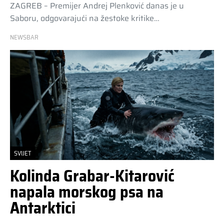
ZAGREB – Premijer Andrej Plenković danas je u
Saboru, odgovarajući na žestoke kritike…
NEWSBAR
SVIJET
Kolinda Grabar-Kitarović
napala morskog psa na
Antarktici