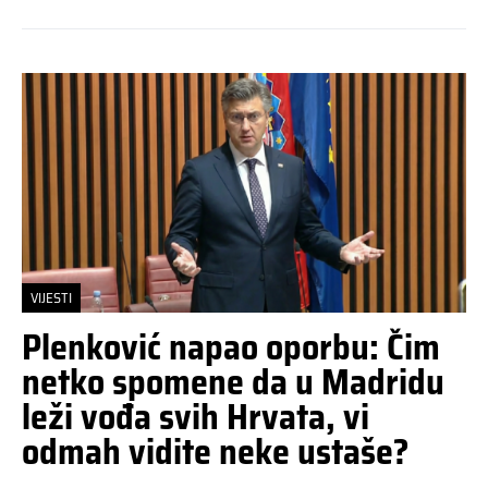
VIJESTI
Plenković napao oporbu: Čim
netko spomene da u Madridu
leži vođa svih Hrvata, vi
odmah vidite neke ustaše?