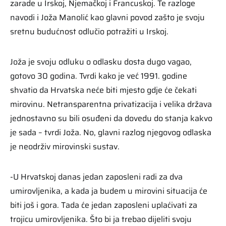
zarade u Irskoj, Njemačkoj i Francuskoj. Te razloge
navodi i Joža Manolić kao glavni povod zašto je svoju
sretnu budućnost odlučio potražiti u Irskoj.
Joža je svoju odluku o odlasku dosta dugo vagao,
gotovo 30 godina. Tvrdi kako je već 1991. godine
shvatio da Hrvatska neće biti mjesto gdje će čekati
mirovinu. Netransparentna privatizacija i velika država
jednostavno su bili osuđeni da dovedu do stanja kakvo
je sada – tvrdi Joža. No, glavni razlog njegovog odlaska
je neodrživ mirovinski sustav.
-U Hrvatskoj danas jedan zaposleni radi za dva
umirovljenika, a kada ja budem u mirovini situacija će
biti još i gora. Tada će jedan zaposleni uplaćivati za
trojicu umirovljenika. Što bi ja trebao dijeliti svoju